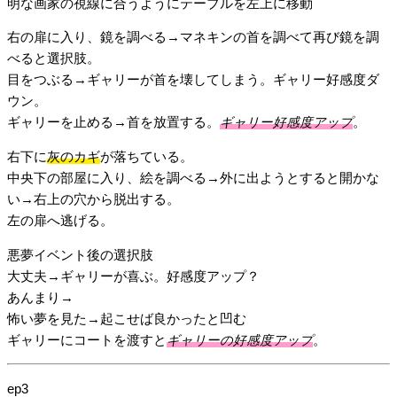
明な画家の視線に合うようにテーブルを左上に移動
右の扉に入り、鏡を調べる→マネキンの首を調べて再び鏡を調
べると選択肢。
目をつぶる→ギャリーが首を壊してしまう。ギャリー好感度ダ
ウン。
ギャリーを止める→首を放置する。
ギャリー好感度アップ
。
右下に
灰のカギ
が落ちている。
中央下の部屋に入り、絵を調べる→外に出ようとすると開かな
い→右上の穴から脱出する。
左の扉へ逃げる。
悪夢イベント後の選択肢
大丈夫→ギャリーが喜ぶ。好感度アップ？
あんまり→
怖い夢を見た→起こせば良かったと凹む
ギャリーにコートを渡すと
ギャリーの好感度アップ
。
ep3