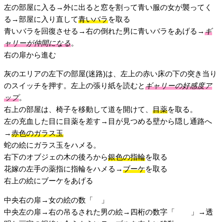
左の部屋に入る→外に出ると窓を割って青い服の女が襲ってく
る→部屋に入り直して
青いバラ
を取る
青いバラを回復させる→右の倒れた男に青いバラをあげる→
ギ
ャリーが仲間になる
。
右の扉から進む
灰のエリアの左下の部屋(迷路)は、左上の赤い床の下の突き当り
のスイッチを押す。左上の張り紙を読むと
ギャリーの好感度ア
ップ
。
右上の部屋は、椅子を移動して道を開けて、
目薬
を取る。
左の充血した目に目薬を差す→目が見つめる壁から隠し通路へ
→
赤色のガラス玉
蛇の絵にガラス玉をハメる。
右下のオブジェの木の後ろから
銀色の指輪
を取る
花嫁の左手の薬指に指輪をハメる→
ブーケ
を取る
右上の絵にブーケをあげる
中央右の扉→女の絵の数「
14
」
中央左の扉→右の吊るされた男の絵→四桁の数字「
6295
」→透