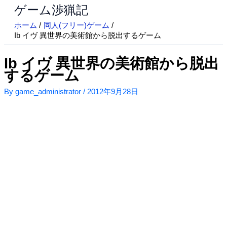
ゲーム渉猟記
内
容
ホーム
同人(フリー)ゲーム
を
Ib イヴ 異世界の美術館から脱出するゲーム
ス
キ
Ib イヴ 異世界の美術館から脱出
ッ
するゲーム
プ
By
game_administrator
/
2012年9月28日