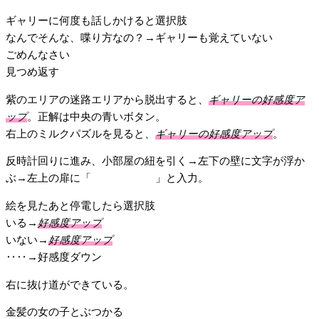
ギャリーに何度も話しかけると選択肢
なんでそんな、喋り方なの？→ギャリーも覚えていない
ごめんなさい
見つめ返す
紫のエリアの迷路エリアから脱出すると、
ギャリーの好感度ア
ップ
。正解は中央の青いボタン。
右上のミルクパズルを見ると、
ギャリーの好感度アップ
。
反時計回りに進み、小部屋の紐を引く→左下の壁に文字が浮か
ぶ→左上の扉に「
しんかいのよ
」と入力。
絵を見たあと停電したら選択肢
いる→
好感度アップ
いない→
好感度アップ
‥‥→好感度ダウン
右に抜け道ができている。
金髪の女の子とぶつかる