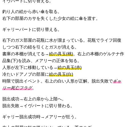
イヴパートに切り替える。
釣り人の絵から赤い傘を取る。
右下の部屋のカサを失くした少女の絵に傘を渡す。
ギャリーパートに切り替える。
右下のガス部屋の花瓶に水が溜まっている。花瓶でライフ回復
しつつ右下の紐を引くとガスが消える。
書庫の本棚が消えてる→
絵の具玉(桃)
。右上の本棚のゲルテナ作
品集(下)を読み、メアリーの正体を知る。
人形が左下に移動している→
絵の具玉(赤)
冷たいドアノブの部屋に
絵の具玉(白)
時限で脱出イベント。右上の白い人形が正解。脱出失敗で
ギャ
リー死亡フラグ
。
脱出成功→右上の扉から上階へ。
脱出失敗→イヴパートに切り替わる。
ギャリー脱出成功時→メアリーが狂う。