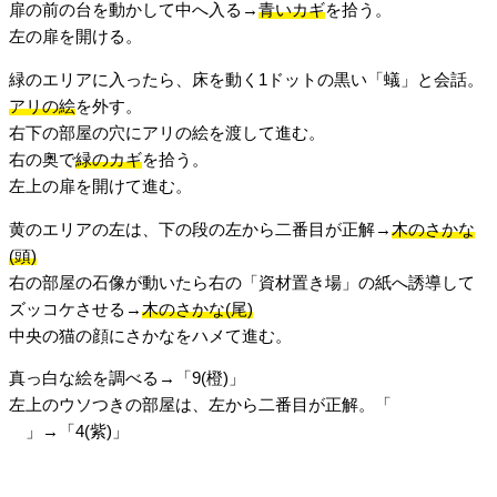
扉の前の台を動かして中へ入る→
青いカギ
を拾う。
左の扉を開ける。
緑のエリアに入ったら、床を動く1ドットの黒い「蟻」と会話。
アリの絵
を外す。
右下の部屋の穴にアリの絵を渡して進む。
右の奥で
緑のカギ
を拾う。
左上の扉を開けて進む。
黄のエリアの左は、下の段の左から二番目が正解→
木のさかな
(頭)
右の部屋の石像が動いたら右の「資材置き場」の紙へ誘導して
ズッコケさせる→
木のさかな(尾)
中央の猫の顔にさかなをハメて進む。
真っ白な絵を調べる→「9(橙)」
左上のウソつきの部屋は、左から二番目が正解。「
東四歩北二
歩
」→「4(紫)」
「仲間はずれが1人」なので、正解は1人。