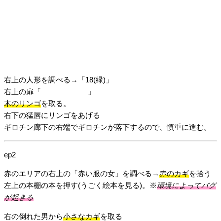
黄は白を正しいと言ってる。
さらに赤も黄に同意と言ってる。
白が正しいなら黄白赤の3人が正しいとなってしまう。
青は緑が正しいと言ってる。
緑が正しいなら青緑の2人が正しいとなってしまう。
消去法で茶色が正解。
右上の人形を調べる→「18(緑)」
右上の扉「
18×9＋4＝166
」
木のリンゴ
を取る。
右下の猛唇にリンゴをあげる
ギロチン廊下の右端でギロチンが落下するので、慎重に進む。
ep2
赤のエリアの右上の「赤い服の女」を調べる→
赤のカギ
を拾う
左上の本棚の本を押す(うごく絵本を見る)。※
環境によってバグ
が起きる
右の倒れた男から
小さなカギ
を取る