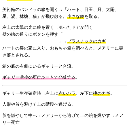
美術館のパンドラの箱を開く→「ハート、目玉、月、太陽、
星、渦、林檎、猫」が飛び散る。
小さな鏡
を取る。
左上の太陽の光に鏡を置く→凍ったドアが開く
壁の絵の通りにボタンを押す「
上中央、左中央、右上、左上、
右下、下中央、右中央、左下
」→
プラスチックのカギ
ハートの扉の家に入り、おもちゃ箱を調べると、メアリーに突
き落とされる。
箱の底の右側にいるギャリーと合流。
ギャリー生存or死亡ルートで分岐する
。
ギャリー生存確定時→左上に
赤いバラ
。左下に
桃のカギ
。
人形や首を避けて上の階段へ逃げる。
茨を燃やして中へ→メアリーから逃げて上の絵を燃やす→メア
リー死亡