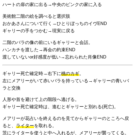
ハートの扉の家に出る→中央のピンクの家に入る
美術館二階の絵を調べると選択肢
おかあさんについて行く→ひとりぼっちのイヴEND
ギャリーの手をつかむ→現実に戻る
二階のバラの像の前にいるギャリーと会話。
ハンカチを渡した→再会の約束END
渡していないor好感度が低い→忘れられた肖像END
ギャリー死亡確定時→右下に
桃のカギ
。
左にメアリーがいて赤いバラを持っている→ギャリーの青いバ
ラと交換
人形や首を避けて上の階段へ逃げる。
ギャリー死亡確定時は、進むとギャリーと別れる(死亡)。
メアリーが花占いを終えるのを見てからギャリーのところへ戻
ると、
ライター
を取れる。
茨にライターを使うと中へ入れるが、メアリーが襲ってくる。