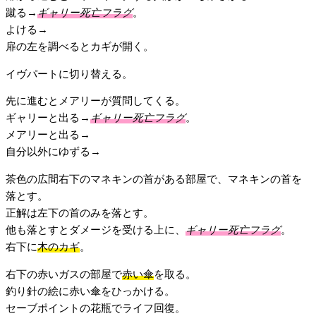
蹴る→
ギャリー死亡フラグ
。
よける→
扉の左を調べるとカギが開く。
イヴパートに切り替える。
先に進むとメアリーが質問してくる。
ギャリーと出る→
ギャリー死亡フラグ
。
メアリーと出る→
自分以外にゆずる→
茶色の広間右下のマネキンの首がある部屋で、マネキンの首を
落とす。
正解は左下の首のみを落とす。
他も落とすとダメージを受ける上に、
ギャリー死亡フラグ
。
右下に
木のカギ
。
右下の赤いガスの部屋で
赤い傘
を取る。
釣り針の絵に赤い傘をひっかける。
セーブポイントの花瓶でライフ回復。