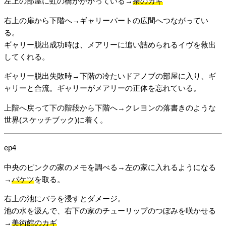
左上の部屋に虹の橋がかかっている→
茶のカギ
右上の扉から下階へ→ギャリーパートの広間へつながってい
る。
ギャリー脱出成功時は、メアリーに追い詰められるイヴを救出
してくれる。
ギャリー脱出失敗時→下階の冷たいドアノブの部屋に入り、ギ
ャリーと合流。ギャリーがメアリーの正体を忘れている。
上階へ戻って下の階段から下階へ→クレヨンの落書きのような
世界(スケッチブック)に着く。
ep4
中央のピンクの家のメモを調べる→左の家に入れるようになる
→
バケツ
を取る。
右上の池にバラを浸すとダメージ。
池の水を汲んで、右下の家のチューリップのつぼみを咲かせる
→
美術館のカギ