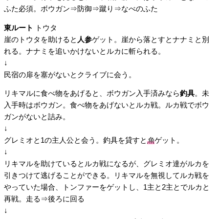
ふた必須。ボウガン⇒防御⇒蹴り⇒なべのふた
東ルート
トウタ
崖のトウタを助けると
人参
ゲット。崖から落とすとナナミと別
れる。ナナミを追いかけないとルカに斬られる。
↓
民宿の扉を塞がないとクライブに会う。
リキマルに食べ物をあげると、ボウガン入手済みなら
釣具
。未
入手時はボウガン。食べ物をあげないとルカ戦。ルカ戦でボウ
ガンがないと詰み。
↓
グレミオと1の主人公と会う。釣具を貸すと
魚
ゲット。
↓
リキマルを助けているとルカ戦になるが、グレミオ達がルカを
引きつけて逃げることができる。リキマルを無視してルカ戦を
やっていた場合、トンファーをゲットし、1主と2主とでルカと
再戦。走る⇒後ろに回る
↓