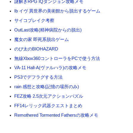
謎解きRPG IQダンジョン攻略メモ
Ib イヴ 異世界の美術館から脱出するゲーム
サイコブレイク考察
OutLast攻略(精神病院からの脱出)
魔女の家 即死系脱出ゲーム
のび太のBIOHAZARD
無線Xbox360コントローラをPCで使う方法
VA-11 Hall-A(ヴァルハラ)の攻略メモ
PS3でデフラグする方法
rain 感想と攻略(記憶の場所のみ)
FEZ攻略 2.5次元アクションパズル
FF14レリック武器クエストまとめ
Remothered Tormented Fathersの攻略メモ