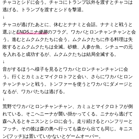
チャコとシドに会う。チャコにトランプ以外を渡すとチャコは
逃げる。トランプを渡すとシドを撃退。
↓
チャコが逃げたあとに、休むとナナミと会話。ナナミと戦うと
選ぶと
END5ニナ優勝
のフラグ。ワカバとロンチャンチャンと会
う。進むとムクムクたちに会う。ムクムクたちに作る料理は失
敗するとムクムクたちは全滅。砂糖、人参か魚、シチューの元
を入れると成功するが、ムクムクたちは結局全滅する。
↓
音がするほうへ様子を見るとワカバとロンチャンチャンに会
う。行くとカミュとマイクロトフと会い、さらにワカバとロン
チャンチャンと戦う。トンファーを使うとワカバにダメージと
なるが、ワカバたちは逃げる。
↓
荒野でワカバとロンチャンチャン、カミュとマイクロトフが倒
れている。そこへニーナが襲い掛かってくる。ニナから逃げて
森へ入るとキニスンとシロに会う。走り続けるとハンフリーと
フッチ。その後は森の奥へ行っても森から出ても同じ。キニス
ン(フッチ)は置いていかないとゲームオーバー。