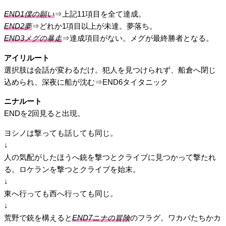
END1僕の願い
⇒上記11項目を全て達成。
END2夢
⇒どれか1項目以上が未達。夢落ち。
END3メグの暴走
⇒達成項目がない。メグが最終勝者となる。
アイリルート
選択肢は会話が変わるだけ。犯人を見つけられず、船倉へ閉じ
込められ、深夜に船が沈む⇒END6タイタニック
ニナルート
ENDを2回見ると出現。
ヨシノは撃っても話しても同じ。
↓
人の気配がしたほうへ銃を撃つとクライブに見つかって撃たれ
る。ロケランを撃つとクライブを始末。
↓
東へ行っても西へ行っても同じ。
↓
荒野で銃を構えると
END7ニナの冒険
のフラグ。ワカバたちかカ