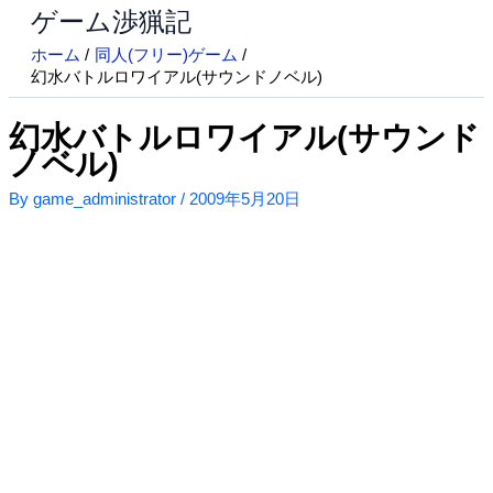
ゲーム渉猟記
内
容
ホーム
同人(フリー)ゲーム
を
幻水バトルロワイアル(サウンドノベル)
ス
キ
幻水バトルロワイアル(サウンド
ッ
ノベル)
プ
By
game_administrator
/
2009年5月20日