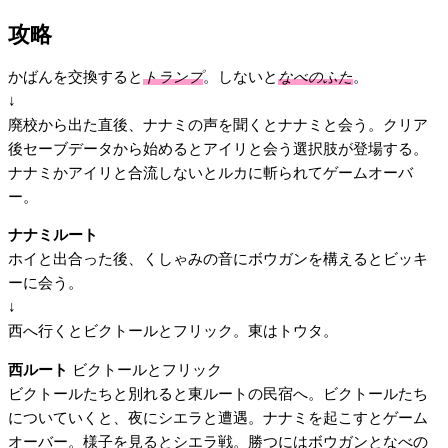
攻略
かばんを交換すると
トランプ
。しないと
なべのふた
。
↓
廃校から出た直後、ナナミの声を聞くとナナミと会う。クリア
後セーブデータから始めるとアイリと会う選択肢が登場する。
ナナミかアイリと合流しないとルカに斬られてゲームオーバ
ー。
ナナミルート
ホイと出合った後、くしゃみの音にボウガンを構えるとビッキ
ーに会う。
↓
西へ行くとビクトールとフリック。東はトウタ。
西ルート
ビクトールとフリック
ビクトールたちと別れると東ルートの民宿へ。ビクトールたち
についていくと、夜にシエラと遭遇。ナナミを起こすとゲーム
オーバー。様子を見るとシエラ戦。勝つにはボウガンとなべの