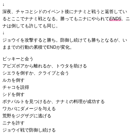
↓
深夜、チャコとシドのイベント後にナナミと戦うと返答してい
るとここでナナミ戦となる。勝ってもニナにやられて
END5
。ニ
ナは倒しても許しても同じ。
↓
ジョウイを攻撃すると勝ち。防御し続けても勝ちとなるが、い
ままでの行動の累積でENDが変化。
ビッキーと会う
アビズボアから離れるか、トウタを助ける
シエラを倒すか、クライブと会う
ルカを倒す
チャコを説得
シドを倒す
ボナパルトを見つけるか、ナナミの料理が成功する
ワカバにダメージを与える
荒野をジグザグに逃げる
ニナを許す
ジョウイ戦で防御し続ける