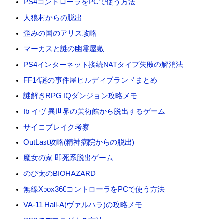
PS4コントローラをPCで使う方法
人狼村からの脱出
歪みの国のアリス攻略
マーカスと謎の幽霊屋敷
PS4インターネット接続NATタイプ失敗の解消法
FF14謎の事件屋ヒルディブランドまとめ
謎解きRPG IQダンジョン攻略メモ
Ib イヴ 異世界の美術館から脱出するゲーム
サイコブレイク考察
OutLast攻略(精神病院からの脱出)
魔女の家 即死系脱出ゲーム
のび太のBIOHAZARD
無線Xbox360コントローラをPCで使う方法
VA-11 Hall-A(ヴァルハラ)の攻略メモ