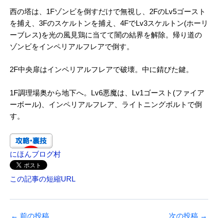
西の塔は、1Fゾンビを倒すだけで無視し、2FのLv5ゴースト
を捕え、3Fのスケルトンを捕え、4FでLv3スケルトン(ホーリ
ーブレス)を光の風見鶏に当てて闇の結界を解除。帰り道の
ゾンビをインペリアルフレアで倒す。
2F中央扉はインペリアルフレアで破壊。中に錆びた鍵。
1F調理場奥から地下へ。Lv6悪魔は、Lv1ゴースト(ファイア
ーボール)、インペリアルフレア、ライトニングボルトで倒
す。
にほんブログ村
この記事の短縮URL
←
前の投稿
次の投稿
→