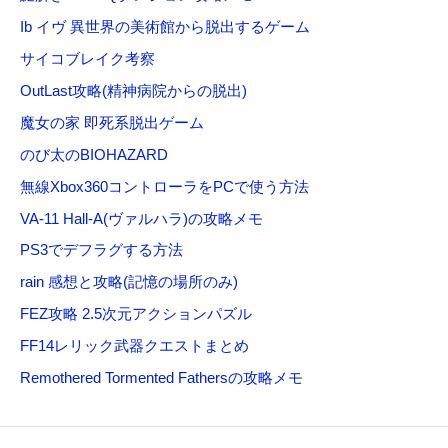
Ib イヴ 異世界の美術館から脱出するゲーム
サイコブレイク考察
OutLast攻略(精神病院からの脱出)
魔女の家 即死系脱出ゲーム
のび太のBIOHAZARD
無線Xbox360コントローラをPCで使う方法
VA-11 Hall-A(ヴァルハラ)の攻略メモ
PS3でデフラグする方法
rain 感想と攻略(記憶の場所のみ)
FEZ攻略 2.5次元アクションパズル
FF14レリック武器クエストまとめ
Remothered Tormented Fathersの攻略メモ