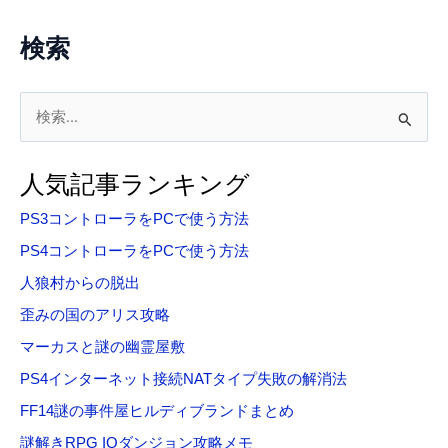
検索
検
索
対
人気記事ランキング
象
PS3コントローラをPCで使う方法
:
PS4コントローラをPCで使う方法
人狼村からの脱出
歪みの国のアリス攻略
マーカスと謎の幽霊屋敷
PS4インターネット接続NATタイプ失敗の解消法
FF14謎の事件屋ヒルディブランドまとめ
謎解きRPG IQダンジョン攻略メモ