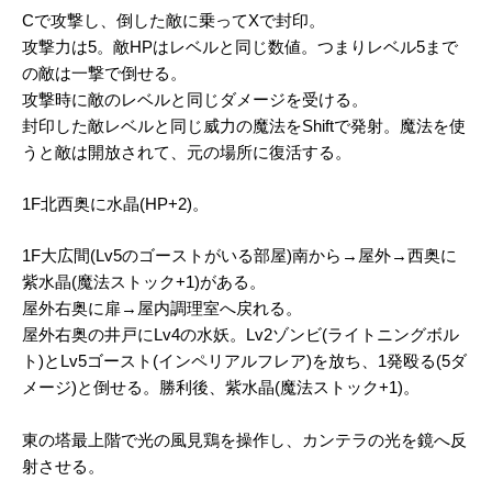
Cで攻撃し、倒した敵に乗ってXで封印。
攻撃力は5。敵HPはレベルと同じ数値。つまりレベル5まで
の敵は一撃で倒せる。
攻撃時に敵のレベルと同じダメージを受ける。
封印した敵レベルと同じ威力の魔法をShiftで発射。魔法を使
うと敵は開放されて、元の場所に復活する。
1F北西奥に水晶(HP+2)。
1F大広間(Lv5のゴーストがいる部屋)南から→屋外→西奥に
紫水晶(魔法ストック+1)がある。
屋外右奥に扉→屋内調理室へ戻れる。
屋外右奥の井戸にLv4の水妖。Lv2ゾンビ(ライトニングボル
ト)とLv5ゴースト(インペリアルフレア)を放ち、1発殴る(5ダ
メージ)と倒せる。勝利後、紫水晶(魔法ストック+1)。
東の塔最上階で光の風見鶏を操作し、カンテラの光を鏡へ反
射させる。