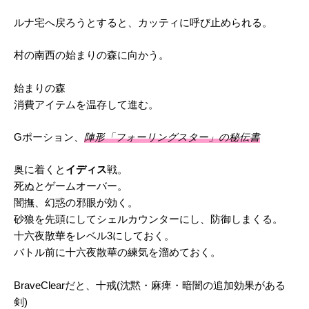
ルナ宅へ戻ろうとすると、カッティに呼び止められる。
村の南西の始まりの森に向かう。
始まりの森
消費アイテムを温存して進む。
Gポーション、
陣形「フォーリングスター」の秘伝書
奥に着くと
イディス
戦。
死ぬとゲームオーバー。
闇撫、幻惑の邪眼が効く。
砂狼を先頭にしてシェルカウンターにし、防御しまくる。
十六夜散華をレベル3にしておく。
バトル前に十六夜散華の練気を溜めておく。
BraveClearだと、十戒(沈黙・麻痺・暗闇の追加効果がある
剣)