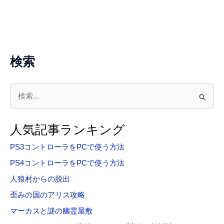
検索
検
索
対
人気記事ランキング
象
PS3コントローラをPCで使う方法
:
PS4コントローラをPCで使う方法
人狼村からの脱出
歪みの国のアリス攻略
マーカスと謎の幽霊屋敷