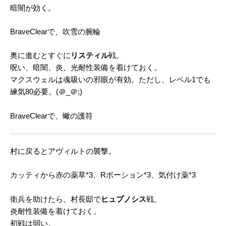
暗闇が効く。
BraveClearで、吹雪の腕輪
奥に進むとすぐに
リスティル
戦。
呪い、暗闇、炎、光耐性装備を着けておく。
マクスウェルは魂吸いの邪眼が有効。ただし、レベル1でも
練気80必要。(＠_＠;)
BraveClearで、蠍の護符
村に戻るとアヴィルトの襲撃。
カッティから赤の薬草*3、Rポーション*3、気付け薬*3
衛兵を助けたら、村長邸で
ヒュプノシス
戦。
炎耐性装備を着けておく。
初戦は弱い。