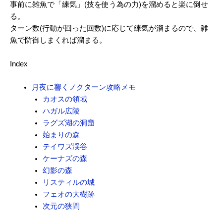
事前に雑魚で「練気」(技を使う為の力)を溜めると楽に倒せ
る。
ターン数(行動が回った回数)に応じて練気が溜まるので、雑
魚で防御しまくれば溜まる。
Index
月夜に響くノクターン攻略メモ
カオスの領域
ハガル広陵
ラグズ湖の洞窟
始まりの森
テイワズ渓谷
ケーナズの森
幻影の森
リスティルの城
フェオの大樹跡
次元の狭間