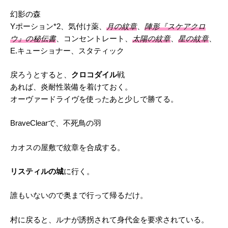
幻影の森
Yポーション*2、気付け薬、
月の紋章
、
陣形『スケアクロ
ウ』の秘伝書
、コンセントレート、
太陽の紋章
、
星の紋章
、
E.キューショナー、スタティック
戻ろうとすると、
クロコダイル
戦
あれば、炎耐性装備を着けておく。
オーヴァードライヴを使ったあと少しで勝てる。
BraveClearで、不死鳥の羽
カオスの屋敷で紋章を合成する。
リスティルの城
に行く。
誰もいないので奥まで行って帰るだけ。
村に戻ると、ルナが誘拐されて身代金を要求されている。