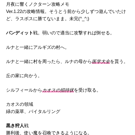
月夜に響くノクターン攻略メモ
Ver.1.22の攻略情報。そうとう前から少しずつ遊んでいたけ
ど、ラスボスに勝てないまま。未完(^_^;)
バンディット
戦。弱いので適当に攻撃すれば倒せる。
ルナと一緒にアルギズの村へ。
ルナと一緒に村を周ったら、ルナの母から
医学大全
を貰う。
丘の家に向かう。
シルフィールから
カオスの招待状
を受け取る。
カオスの領域
緑の薬草、バイタルリング
黒き狩人
戦
勝利後、使い魔を召喚できるようになる。