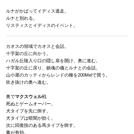
ルナがかばってイディス逃走。
ルナと別れる。
リスティスとイディスのイベント。
カオスの領域でカオスと会話。
十字架の丘に向かう。
ハガル丘陵入り口の隠し扉を開け、奥に進む。
十字架の丘に戻り、鎮魂の儀とルナとの会話。
山小屋のカッティからレンドの種を200Melで買う。
吹き抜けの奥へ進む。
奥で
マクスウェル
戦
死ぬとゲームオーバー。
犬タイプを先に倒す。
犬タイプは暗闇が効く。
次に回復技のある馬タイプを倒す。
毒が有効。