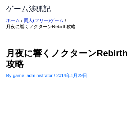
内
ゲーム渉猟記
容
を
ホーム
同人(フリー)ゲーム
ス
月夜に響くノクターンRebirth攻略
キ
ッ
プ
月夜に響くノクターンRebirth
攻略
By
game_administrator
/
2014年1月29日