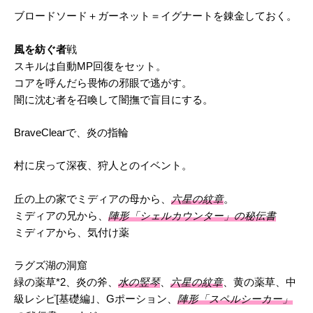
ブロードソード＋ガーネット＝イグナートを錬金しておく。
風を紡ぐ者
戦
スキルは自動MP回復をセット。
コアを呼んだら畏怖の邪眼で逃がす。
闇に沈む者を召喚して闇撫で盲目にする。
BraveClearで、炎の指輪
村に戻って深夜、狩人とのイベント。
丘の上の家でミディアの母から、
六星の紋章
。
ミディアの兄から、
陣形「シェルカウンター」の秘伝書
ミディアから、気付け薬
ラグズ湖の洞窟
緑の薬草*2、炎の斧、
水の竪琴
、
六星の紋章
、黄の薬草、中
級レシピ[基礎編｣、Gポーション、
陣形「スペルシーカー」