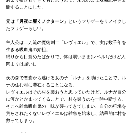
あまり寝かせすぎてもと思うので、未完のまま攻略記事を公
開することにした。
元は「
月夜に響くノクターン
」というフリゲーをリメイクし
たフリゲーらしい。
主人公は二刀流の魔術剣士「レヴィエル」で、実は数千年を
生きる吸血鬼の始祖。
眠りから目覚めたばかりで、体は弱いまま(レベル1だけど人
間よりは強い)。
夜の森で悪党から逃げる女の子「ルナ」を助けたことで、ル
ナの住む村に滞在することになる。
レヴィエルはその村を襲おうと思っていたけど、ルナが自分
に何かとかまってくることで、村を襲うのを一時中断する。
そこへ雑魚吸血鬼の一味が襲ってきてしまい、自分の狩場を
荒らされたくないレヴィエルは雑魚を始末し、結果的に村を
救ってしまう。