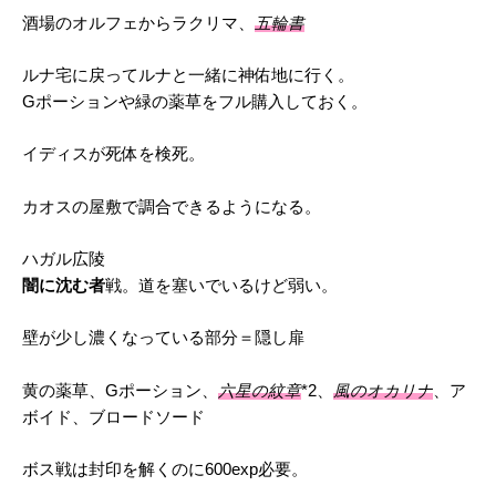
酒場のオルフェからラクリマ、
五輪書
ルナ宅に戻ってルナと一緒に神佑地に行く。
Gポーションや緑の薬草をフル購入しておく。
イディスが死体を検死。
カオスの屋敷で調合できるようになる。
ハガル広陵
闇に沈む者
戦。道を塞いでいるけど弱い。
壁が少し濃くなっている部分＝隠し扉
黄の薬草、Gポーション、
六星の紋章
*2、
風のオカリナ
、ア
ボイド、ブロードソード
ボス戦は封印を解くのに600exp必要。