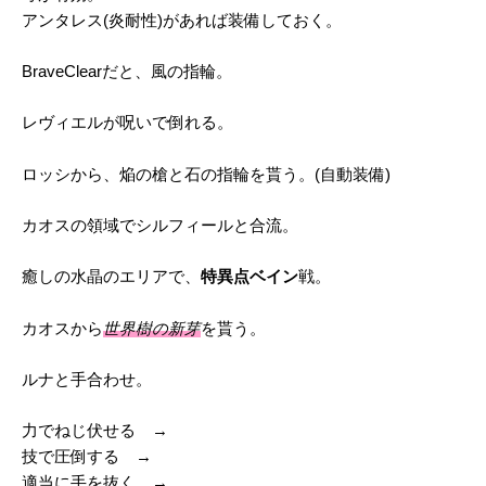
アンタレス(炎耐性)があれば装備しておく。
BraveClearだと、風の指輪。
レヴィエルが呪いで倒れる。
ロッシから、焔の槍と石の指輪を貰う。(自動装備)
カオスの領域でシルフィールと合流。
癒しの水晶のエリアで、
特異点ベイン
戦。
カオスから
世界樹の新芽
を貰う。
ルナと手合わせ。
力でねじ伏せる →
技で圧倒する →
適当に手を抜く →