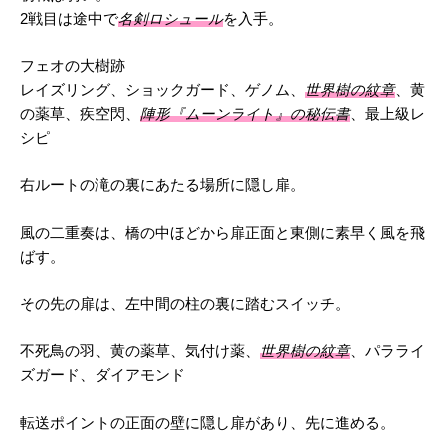
2戦目は途中で
名剣ロシュール
を入手。
フェオの大樹跡
レイズリング、ショックガード、ゲノム、
世界樹の紋章
、黄
の薬草、疾空閃、
陣形『ムーンライト』の秘伝書
、最上級レ
シピ
右ルートの滝の裏にあたる場所に隠し扉。
風の二重奏は、橋の中ほどから扉正面と東側に素早く風を飛
ばす。
その先の扉は、左中間の柱の裏に踏むスイッチ。
不死鳥の羽、黄の薬草、気付け薬、
世界樹の紋章
、パラライ
ズガード、ダイアモンド
転送ポイントの正面の壁に隠し扉があり、先に進める。