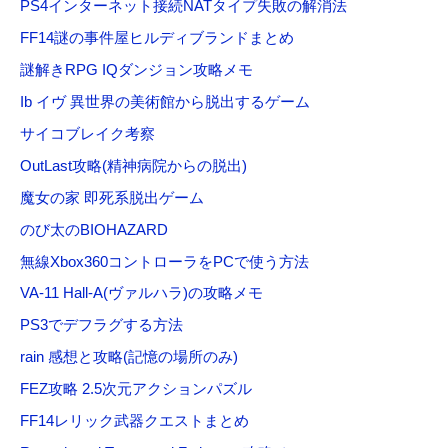
PS4インターネット接続NATタイプ失敗の解消法
FF14謎の事件屋ヒルディブランドまとめ
謎解きRPG IQダンジョン攻略メモ
Ib イヴ 異世界の美術館から脱出するゲーム
サイコブレイク考察
OutLast攻略(精神病院からの脱出)
魔女の家 即死系脱出ゲーム
のび太のBIOHAZARD
無線Xbox360コントローラをPCで使う方法
VA-11 Hall-A(ヴァルハラ)の攻略メモ
PS3でデフラグする方法
rain 感想と攻略(記憶の場所のみ)
FEZ攻略 2.5次元アクションパズル
FF14レリック武器クエストまとめ