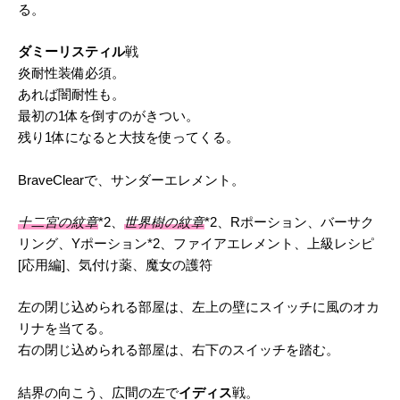
る。
ダミーリスティル
戦
炎耐性装備必須。
あれば闇耐性も。
最初の1体を倒すのがきつい。
残り1体になると大技を使ってくる。
BraveClearで、サンダーエレメント。
十二宮の紋章
*2、
世界樹の紋章
*2、Rポーション、バーサク
リング、Yポーション*2、ファイアエレメント、上級レシピ
[応用編]、気付け薬、魔女の護符
左の閉じ込められる部屋は、左上の壁にスイッチに風のオカ
リナを当てる。
右の閉じ込められる部屋は、右下のスイッチを踏む。
結界の向こう、広間の左で
イディス
戦。