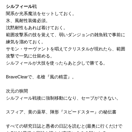
シルフィール
戦
闇系か光系魔法をセットしておく。
氷、風耐性装備必須。
沈黙耐性もあれば着けておく。
範囲攻撃系の技を覚えて、弱いダンジョンの雑魚戦で事前に
練気を溜めておく。
サモン・サーヴァントを唱えてクリスタルが現れたら、範囲
攻撃で一気に仕留める。
シルフィールが大技を使ったらあと少しで勝てる。
BraveClearで、名槍『風の精霊』。
次元の狭間
シルフィール戦後に強制移動になり、セーブができない。
スフィア、黄の薬草、陣形『スピードスター』の秘伝書
すべての研究日誌と愚者の日記を読むと(最奥に行くだけで