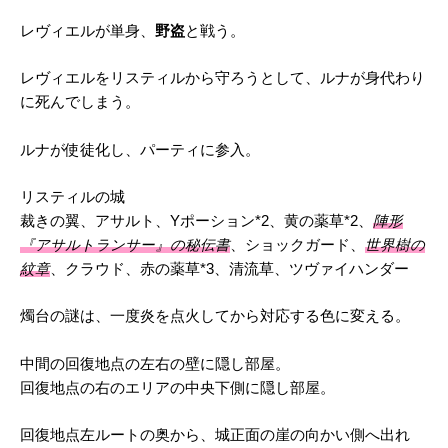
レヴィエルが単身、
野盗
と戦う。
レヴィエルをリスティルから守ろうとして、ルナが身代わり
に死んでしまう。
ルナが使徒化し、パーティに参入。
リスティルの城
裁きの翼、アサルト、Yポーション*2、黄の薬草*2、
陣形
『アサルトランサー』の秘伝書
、ショックガード、
世界樹の
紋章
、クラウド、赤の薬草*3、清流草、ツヴァイハンダー
燭台の謎は、一度炎を点火してから対応する色に変える。
中間の回復地点の左右の壁に隠し部屋。
回復地点の右のエリアの中央下側に隠し部屋。
回復地点左ルートの奥から、城正面の崖の向かい側へ出れ