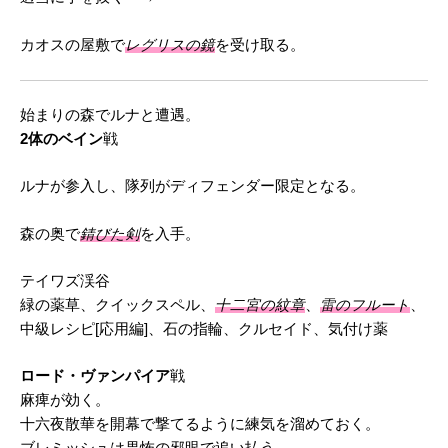
カオスの屋敷で
レグリスの鏡
を受け取る。
始まりの森でルナと遭遇。
2体のベイン
戦
ルナが参入し、隊列がディフェンダー限定となる。
森の奥で
錆びた剣
を入手。
テイワズ渓谷
緑の薬草、クイックスペル、
十二宮の紋章
、
雷のフルート
、
中級レシピ[応用編]、石の指輪、クルセイド、気付け薬
ロード・ヴァンパイア
戦
麻痺が効く。
十六夜散華を開幕で撃てるように練気を溜めておく。