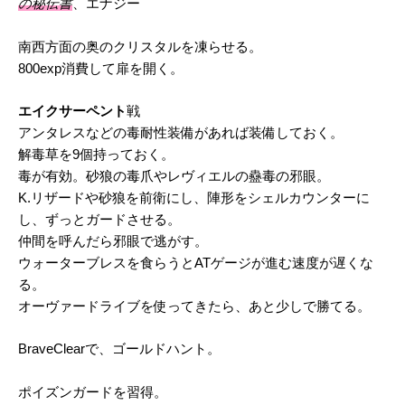
の秘伝書
、エナジー
南西方面の奥のクリスタルを凍らせる。
800exp消費して扉を開く。
エイクサーペント
戦
アンタレスなどの毒耐性装備があれば装備しておく。
解毒草を9個持っておく。
毒が有効。砂狼の毒爪やレヴィエルの蠱毒の邪眼。
K.リザードや砂狼を前衛にし、陣形をシェルカウンターに
し、ずっとガードさせる。
仲間を呼んだら邪眼で逃がす。
ウォーターブレスを食らうとATゲージが進む速度が遅くな
る。
オーヴァードライブを使ってきたら、あと少しで勝てる。
BraveClearで、ゴールドハント。
ポイズンガードを習得。