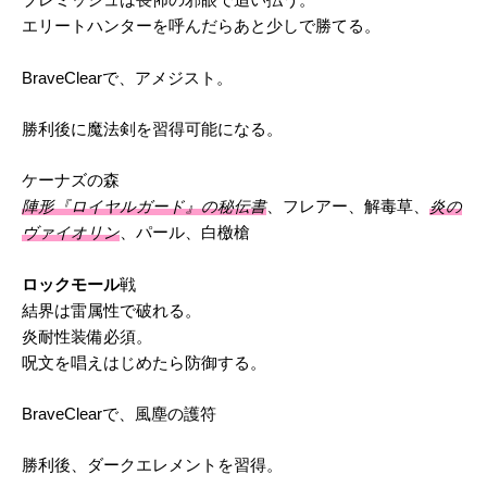
ブレミッシュは畏怖の邪眼で追い払う。
エリートハンターを呼んだらあと少しで勝てる。
BraveClearで、アメジスト。
勝利後に魔法剣を習得可能になる。
ケーナズの森
陣形『ロイヤルガード』の秘伝書
、フレアー、解毒草、
炎の
ヴァイオリン
、パール、白檄槍
ロックモール
戦
結界は雷属性で破れる。
炎耐性装備必須。
呪文を唱えはじめたら防御する。
BraveClearで、風塵の護符
勝利後、ダークエレメントを習得。