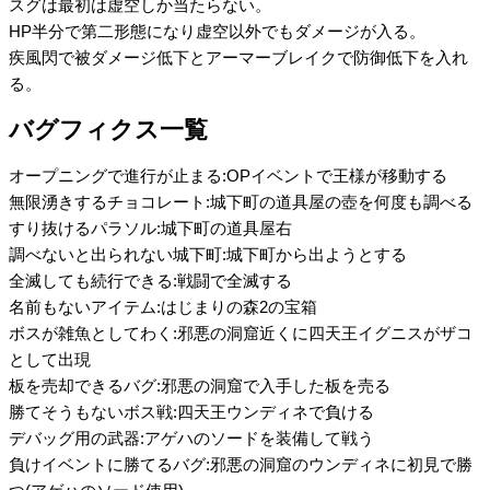
スグは最初は虚空しか当たらない。
HP半分で第二形態になり虚空以外でもダメージが入る。
疾風閃で被ダメージ低下とアーマーブレイクで防御低下を入れ
る。
バグフィクス一覧
オープニングで進行が止まる:OPイベントで王様が移動する
無限湧きするチョコレート:城下町の道具屋の壺を何度も調べる
すり抜けるパラソル:城下町の道具屋右
調べないと出られない城下町:城下町から出ようとする
全滅しても続行できる:戦闘で全滅する
名前もないアイテム:はじまりの森2の宝箱
ボスが雑魚としてわく:邪悪の洞窟近くに四天王イグニスがザコ
として出現
板を売却できるバグ:邪悪の洞窟で入手した板を売る
勝てそうもないボス戦:四天王ウンディネで負ける
デバッグ用の武器:アゲハのソードを装備して戦う
負けイベントに勝てるバグ:邪悪の洞窟のウンディネに初見で勝