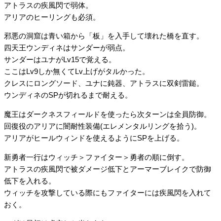
アトラスの疾風閃で弱体。
アリアのヒーリングも必須。
邪悪の洞窟は青い箱から「板」を入手して壊れた橋を直す。
四天王ウンディネはサンダーが弱点。
サンダーはユナがLv15で覚える。
ここはLv9しか無くてLv上げがタルかった。
クレスにロングソード、ユナに鈍器、アトラスに双剣雷鎚。
ウンディネのSPが切れるまで耐える。
魔王はダークネスフィールドを使ったら次ターンは全員防御。
回復役のアリアに闇耐性装備(エレメンタルリングを拾う)。
アリアがヒールウィンドを使えるようにSPを上げる。
新勇者一行はウィッチ＞ファイター＞勇者の順に倒す。
アトラスの疾風閃で被ダメージ低下とアーマーブレイクで防御
低下を入れる。
ウィッチを攻撃している際にもファイターには疾風閃を入れて
おく。