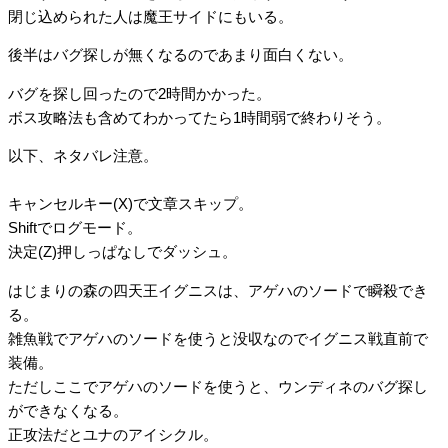
閉じ込められた人は魔王サイドにもいる。
後半はバグ探しが無くなるのであまり面白くない。
バグを探し回ったので2時間かかった。
ボス攻略法も含めてわかってたら1時間弱で終わりそう。
以下、ネタバレ注意。
キャンセルキー(X)で文章スキップ。
Shiftでログモード。
決定(Z)押しっぱなしでダッシュ。
はじまりの森の四天王イグニスは、アゲハのソードで瞬殺でき
る。
雑魚戦でアゲハのソードを使うと没収なのでイグニス戦直前で
装備。
ただしここでアゲハのソードを使うと、ウンディネのバグ探し
ができなくなる。
正攻法だとユナのアイシクル。