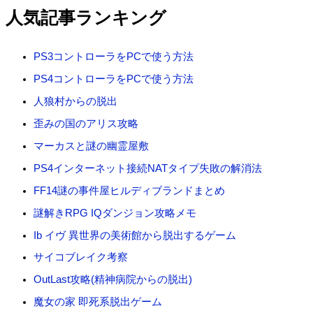
対
人気記事ランキング
象
:
PS3コントローラをPCで使う方法
PS4コントローラをPCで使う方法
人狼村からの脱出
歪みの国のアリス攻略
マーカスと謎の幽霊屋敷
PS4インターネット接続NATタイプ失敗の解消法
FF14謎の事件屋ヒルディブランドまとめ
謎解きRPG IQダンジョン攻略メモ
Ib イヴ 異世界の美術館から脱出するゲーム
サイコブレイク考察
OutLast攻略(精神病院からの脱出)
魔女の家 即死系脱出ゲーム