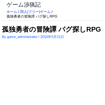
ゲーム渉猟記
内
容
ホーム
同人(フリー)ゲーム
を
孤独勇者の冒険譚 バグ探しRPG
ス
キ
孤独勇者の冒険譚 バグ探しRPG
ッ
By
game_administrator
/
2016年5月21日
プ