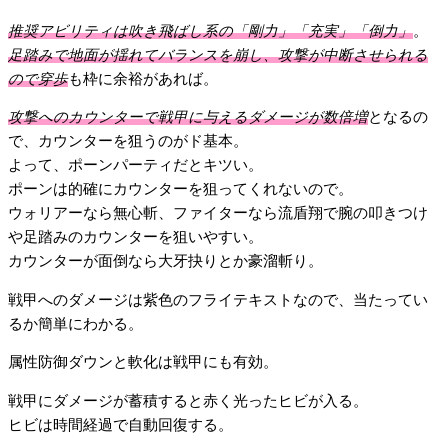
推奨アビリティは吹き飛ばし系の「剛力」「充実」「倒力」
。
足踏みで地面が揺れてバランスを崩し、攻撃が中断させられる
ので穿歩
も枠に余裕があれば。
攻撃へのカウンターで戦甲に与えるダメージが数倍増
となるの
で、カウンターを狙うのがド基本。
よって、ポーンパーティだとキツい。
ポーンは的確にカウンターを狙ってくれないので。
ウォリアーなら無心斬、ファイターなら流盾翔で腕の叩きつけ
や足踏みのカウンターを狙いやすい。
カウンターが面倒なら大牙抉りとか豪溜斬り。
戦甲へのダメージは紫色のフライテキストなので、当たってい
るか簡単にわかる。
属性防御ダウンと軟化は戦甲にも有効。
戦甲にダメージが蓄積すると赤く光ったヒビが入る。
ヒビは時間経過で自動回復する。