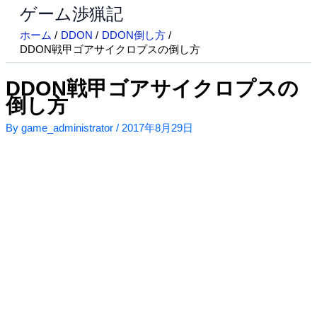
ゲーム渉猟記
内
容
ホーム
DDON
DDON倒し方
を
DDON戦甲ゴアサイクロプスの倒し方
ス
キ
DDON戦甲ゴアサイクロプスの
ッ
倒し方
プ
By
game_administrator
/
2017年8月29日