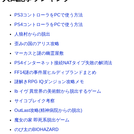
象
:
PS3コントローラをPCで使う方法
PS4コントローラをPCで使う方法
人狼村からの脱出
歪みの国のアリス攻略
マーカスと謎の幽霊屋敷
PS4インターネット接続NATタイプ失敗の解消法
FF14謎の事件屋ヒルディブランドまとめ
謎解きRPG IQダンジョン攻略メモ
Ib イヴ 異世界の美術館から脱出するゲーム
サイコブレイク考察
OutLast攻略(精神病院からの脱出)
魔女の家 即死系脱出ゲーム
のび太のBIOHAZARD