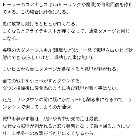
ヒーラーのコア出しスキル(ヒーリングや魔眼)で自動回復を停止
できる。この場合は緑色になる。
更に攻撃し続けるとヒビが白くなる。
白くなるとフライテキストが赤くなって、通常ダメージと同じ
になる。
各職の大ダメージスキル(殲魔など)は、一発で戦甲を白いヒビ状
態にできる(らしいけど、成功した事は無い)。
白いヒビから更にダメージが蓄積すると戦甲が剥がれる。
全ての戦甲を引っぺがすとダウンする。
ダウン復帰後に侵食系のように再び戦甲が着く事はない。
ただ、ワンダウンの前に既にかなりHPも削る事になるので、ワ
ンダウンで倒してしまうのが通例。
戦甲を剥がす順は、頭部や背中が先で足は最後。
なぜなら戦甲が剥がれると怒り状態となって動き回るようにな
り、上半身への攻撃が当たりにくくなるから。