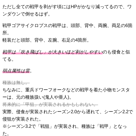
ただし全ての戦甲を剥がす頃にはHPがかなり減ってるので、ワ
ンダウンで倒せるはず。
戦甲ゴアサイクロプスの戦甲は、頭部、背中、両腕、両足の6箇
所。
軽装だと頭部、背中、左腕、右足の4箇所。
戦甲は「吹き飛ばし」が大きいほど剥がしやすい
のも侵食と似
てる。
弱点属性は雷
。
種族は無し。
ちなみに、重兵ドワーフオークなどの戦甲を着た小物モンスタ
ーは、元の種族扱い(鬼人や亜人)。
将来的に「甲狙」が実装されるかもしれない。
実際、侵食が実装されたシーズン2.0から遅れて、シーズン2.2で
侵狙が実装された。
※シーズン3.2で「戦狙」が実装され、種族は「戦甲」となっ
た。