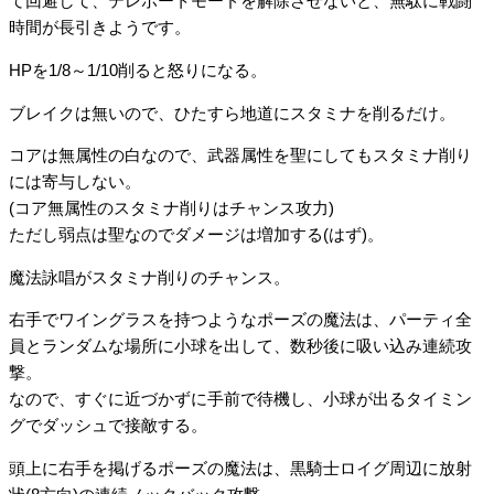
て回避して、テレポートモードを解除させないと、無駄に戦闘
時間が長引きようです。
HPを1/8～1/10削ると怒りになる。
ブレイクは無いので、ひたすら地道にスタミナを削るだけ。
コアは無属性の白なので、武器属性を聖にしてもスタミナ削り
には寄与しない。
(コア無属性のスタミナ削りはチャンス攻力)
ただし弱点は聖なのでダメージは増加する(はず)。
魔法詠唱がスタミナ削りのチャンス。
右手でワイングラスを持つようなポーズの魔法は、パーティ全
員とランダムな場所に小球を出して、数秒後に吸い込み連続攻
撃。
なので、すぐに近づかずに手前で待機し、小球が出るタイミン
グでダッシュで接敵する。
頭上に右手を掲げるポーズの魔法は、黒騎士ロイグ周辺に放射