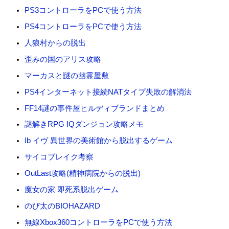
:
PS3コントローラをPCで使う方法
PS4コントローラをPCで使う方法
人狼村からの脱出
歪みの国のアリス攻略
マーカスと謎の幽霊屋敷
PS4インターネット接続NATタイプ失敗の解消法
FF14謎の事件屋ヒルディブランドまとめ
謎解きRPG IQダンジョン攻略メモ
Ib イヴ 異世界の美術館から脱出するゲーム
サイコブレイク考察
OutLast攻略(精神病院からの脱出)
魔女の家 即死系脱出ゲーム
のび太のBIOHAZARD
無線Xbox360コントローラをPCで使う方法