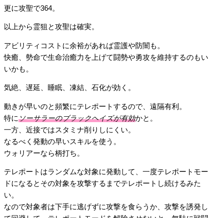
更に攻聖で364。
以上から霊狙と攻聖は確実。
アビリティコストに余裕があれば霊護や防闇も。
快癒、勢命で生命治癒力を上げて闘勢や勇攻を維持するのもい
いかも。
気絶、遅延、睡眠、凍結、石化が効く。
動きが早いのと頻繁にテレポートするので、遠隔有利。
特に
ソーサラーのブラックヘイズが有効
かと。
一方、近接ではスタミナ削りしにくい。
なるべく発動の早いスキルを使う。
ウォリアーなら柄打ち。
テレポートはランダムな対象に発動して、一度テレポートモー
ドになるとその対象を攻撃するまでテレポートし続けるみた
い。
なので対象者は下手に逃げずに攻撃を食らうか、攻撃を誘発し