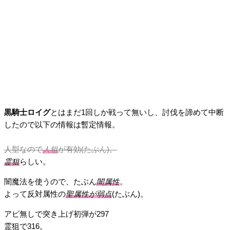
黒騎士ロイグ
とはまだ1回しか戦って無いし、討伐を諦めて中断
したので以下の情報は暫定情報。
人型なので
人狙
が有効(たぶん)。
霊狙
らしい。
闇魔法を使うので、たぶん
闇属性
。
よって反対属性の
聖属性が弱点
(たぶん)。
アビ無しで突き上げ初弾が297
霊狙で316。