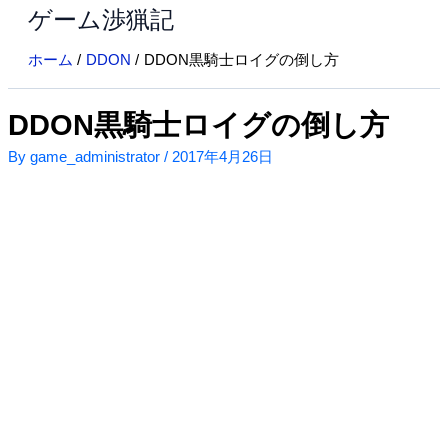
ゲーム渉猟記
内
容
ホーム
DDON
DDON黒騎士ロイグの倒し方
を
ス
キ
DDON黒騎士ロイグの倒し方
ッ
By
game_administrator
/
2017年4月26日
プ