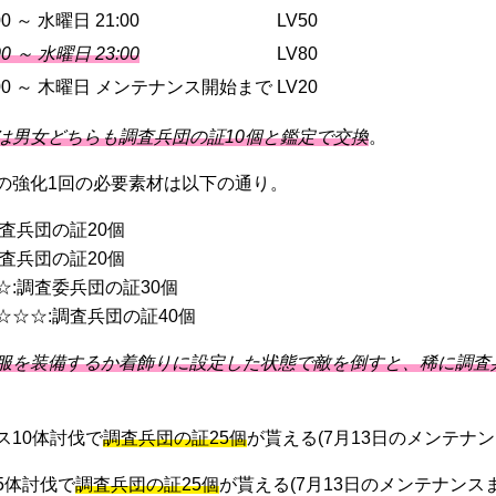
0 ～ 水曜日 21:00
LV50
0 ～ 水曜日 23:00
LV80
:00 ～ 木曜日 メンテナンス開始まで
LV20
は男女どちらも調査兵団の証10個と鑑定で交換
。
の強化1回の必要素材は以下の通り。
査兵団の証20個
査兵団の証20個
☆:調査委兵団の証30個
☆☆☆:調査兵団の証40個
服を装備するか着飾りに設定した状態で敵を倒すと、稀に調査
ス10体討伐で
調査兵団の証25個
が貰える(7月13日のメンテナン
5体討伐で
調査兵団の証25個
が貰える(7月13日のメンテナンス