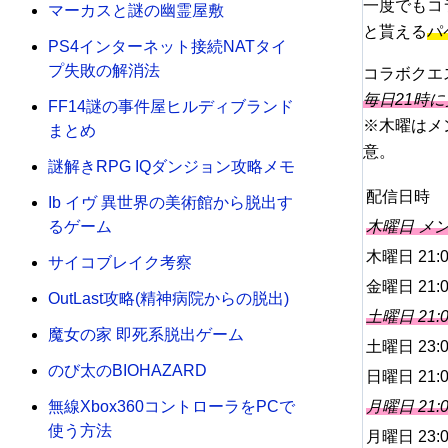
一度でもコ
マーカスと謎の幽霊屋敷
と貰える
パ
PS4インターネット接続NATタイ
プ失敗の解消法
コラボクエ
毎日21時
FF14謎の事件屋ヒルディブランド
※木曜はメ
まとめ
意。
謎解きRPG IQダンジョン攻略メモ
配信日時
Ib イヴ 異世界の美術館から脱出す
木曜日 メン
るゲーム
木曜日 21:0
サイコブレイク考察
金曜日 21:0
OutLast攻略(精神病院からの脱出)
土曜日 21:0
魔女の家 即死系脱出ゲーム
土曜日 23:0
のび太のBIOHAZARD
日曜日 21:0
月曜日 21:0
無線Xbox360コントローラをPCで
使う方法
月曜日 23:0