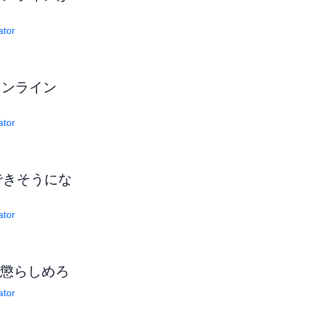
ator
オンライン
ator
できそうにな
ator
を懲らしめろ
ator