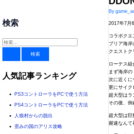
DD
By
game_ad
検索
2017年
コラボクエ
検
ブリア海岸
クエストク
索
対
ローテス組
象
まず海岸の
人気記事ランキング
次に近くに
:
更にサイク
PS3コントローラをPCで使う方法
超大型はラ
その後、倒
PS4コントローラをPCで使う方法
超大型は巨
人狼村からの脱出
握速なんて
歪みの国のアリス攻略