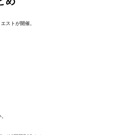
とめ
クエストが開催。
。
い。