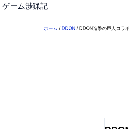
ゲーム渉猟記
内
容
を
ス
ホーム
DDON
DDON進撃の巨人コラ
キ
ッ
プ