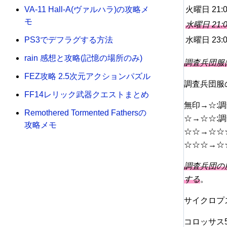
火曜日 21:0
VA-11 Hall-A(ヴァルハラ)の攻略メ
モ
水曜日 21:0
水曜日 23
PS3でデフラグする方法
rain 感想と攻略(記憶の場所のみ)
調査兵団服
FEZ攻略 2.5次元アクションパズル
調査兵団服
FF14レリック武器クエストまとめ
無印→☆:調
Remothered Tormented Fathersの
☆→☆☆:調
攻略メモ
☆☆→☆☆
☆☆☆→☆
調査兵団の
する
。
サイクロプ
コロッサス