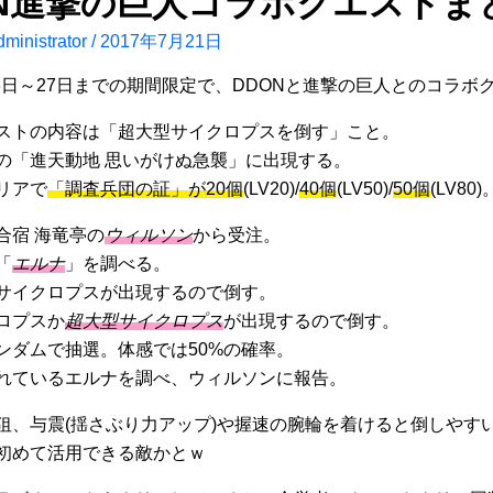
ON進撃の巨人コラボクエストま
ministrator
/
2017年7月21日
7月6日～27日までの期間限定で、DDONと進撃の巨人とのコラボ
ストの内容は「超大型サイクロプスを倒す」こと。
の「進天動地 思いがけぬ急襲」に出現する。
リアで
「調査兵団の証」が20個
(LV20)/
40個
(LV50)/
50個
(LV80)
合宿 海竜亭の
ウィルソン
から受注。
「
エルナ
」を調べる。
サイクロプスが出現するので倒す。
ロプスか
超大型サイクロプス
が出現するので倒す。
ンダムで抽選。体感では50%の確率。
れているエルナを調べ、ウィルソンに報告。
狙、与震(揺さぶり力アップ)や握速の腕輪を着けると倒しやす
初めて活用できる敵かとｗ