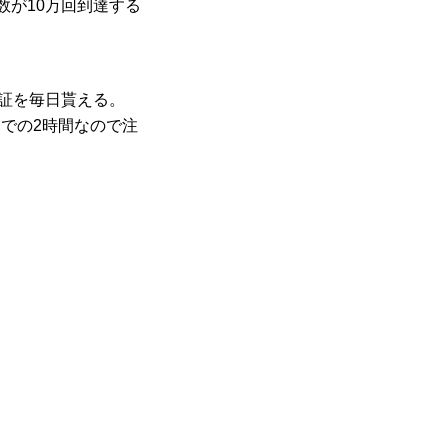
が10万回到達する
証を毎日貰える。
までの2時間なので注