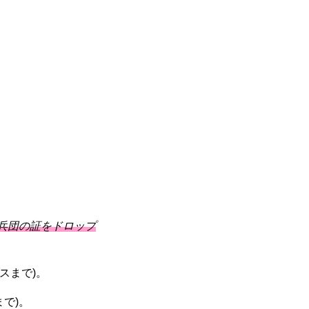
兵団の証をドロップ
スまで)。
まで)。