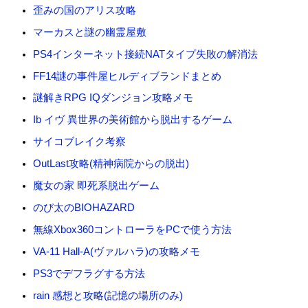
歪みの国のアリス攻略
マーカスと謎の幽霊屋敷
PS4インターネット接続NATタイプ失敗の解消法
FF14謎の事件屋ヒルディブランドまとめ
謎解きRPG IQダンジョン攻略メモ
Ib イヴ 異世界の美術館から脱出するゲーム
サイコブレイク考察
OutLast攻略(精神病院からの脱出)
魔女の家 即死系脱出ゲーム
のび太のBIOHAZARD
無線Xbox360コントローラをPCで使う方法
VA-11 Hall-A(ヴァルハラ)の攻略メモ
PS3でデフラグする方法
rain 感想と攻略(記憶の場所のみ)