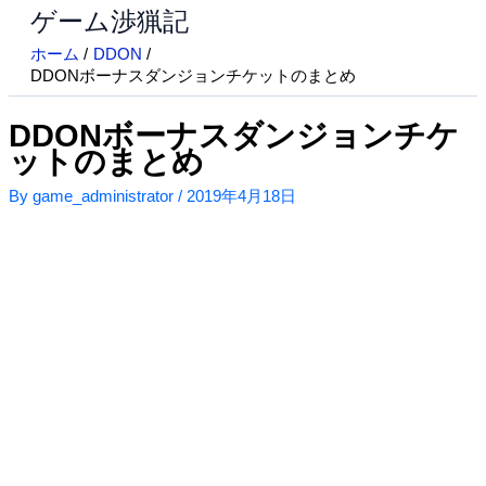
ゲーム渉猟記
内
容
ホーム
DDON
を
DDONボーナスダンジョンチケットのまとめ
ス
キ
DDONボーナスダンジョンチケ
ッ
ットのまとめ
プ
By
game_administrator
/
2019年4月18日