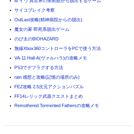
Ib イヴ 異世界の美術館から脱出するゲーム
サイコブレイク考察
OutLast攻略(精神病院からの脱出)
魔女の家 即死系脱出ゲーム
のび太のBIOHAZARD
無線Xbox360コントローラをPCで使う方法
VA-11 Hall-A(ヴァルハラ)の攻略メモ
PS3でデフラグする方法
rain 感想と攻略(記憶の場所のみ)
FEZ攻略 2.5次元アクションパズル
FF14レリック武器クエストまとめ
Remothered Tormented Fathersの攻略メモ