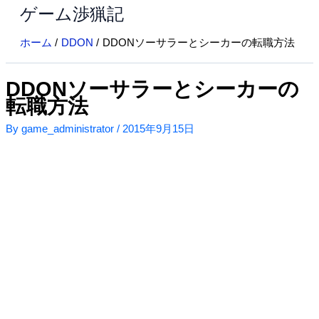
ゲーム渉猟記
内
容
ホーム
DDON
DDONソーサラーとシーカーの転職方法
を
ス
キ
DDONソーサラーとシーカーの
ッ
転職方法
プ
By
game_administrator
/
2015年9月15日