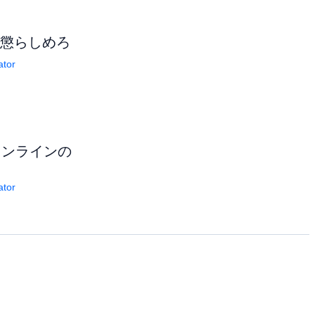
を懲らしめろ
ator
オンラインの
ator