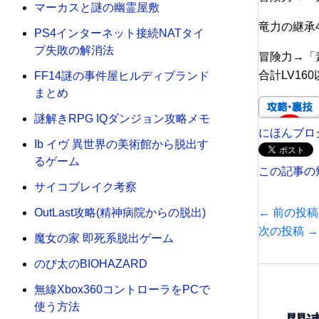
マーカスと謎の幽霊屋敷
竜力の継承
PS4インターネット接続NATタイ
プ失敗の解消法
冒険力→「素
合計LV16
FF14謎の事件屋ヒルディブランド
まとめ
謎解きRPG IQダンジョン攻略メモ
にほんブロ
Ib イヴ 異世界の美術館から脱出す
るゲーム
この記事の
サイコブレイク考察
←
前の投稿
OutLast攻略(精神病院からの脱出)
次の投稿
→
魔女の家 即死系脱出ゲーム
のび太のBIOHAZARD
無線Xbox360コントローラをPCで
使う方法