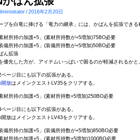
ONかばん拡張
ministrator
/
2016年2月20日
ーブを白竜に捧げる「竜力の継承」には、かばんを拡張できる
材所持の加護+5」(素材所持数が+5増加)75BO必要
備所持の加護+5」(装備所持数が+5増加)50BO必要
を優先した方が、アイテムいっぱいで困るのが軽減されるかと
2ページ目にも以下の拡張がある。
の開放
はメインクエストLV35をクリアする。
材所持の加護+5」(素材所持数+5増加)250BO必要
3ページ目にも以下の拡張がある。
の開放はメインクエストLV43をクリアする。
備所持の加護+5」(装備所持数が+5増加)850BO必要
材所持の加護+5」(素材所持数+5増加)1000BO必要