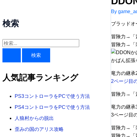
DD
By
game_ad
検索
ブラッドオ
冒険力→「素
検
冒険力→「装
索
かばん拡張
対
象
竜力の継承
人気記事ランキング
2ページ目
:
冒険力→「素
PS3コントローラをPCで使う方法
竜力の継承
PS4コントローラをPCで使う方法
3ページ目
人狼村からの脱出
冒険力→「装
歪みの国のアリス攻略
冒険力→「素