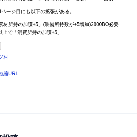
4ページ目にも以下の拡張がある。
材所持の加護+5」(装備所持数が+5増加)2800BO必要
0以上で「消費所持の加護+5」
グ村
短縮URL