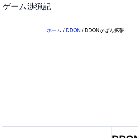
ゲーム渉猟記
内
容
を
ス
ホーム
DDON
DDONかばん拡張
キ
ッ
プ