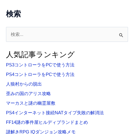
検索
検
索
対
人気記事ランキング
象
PS3コントローラをPCで使う方法
:
PS4コントローラをPCで使う方法
人狼村からの脱出
歪みの国のアリス攻略
マーカスと謎の幽霊屋敷
PS4インターネット接続NATタイプ失敗の解消法
FF14謎の事件屋ヒルディブランドまとめ
謎解きRPG IQダンジョン攻略メモ