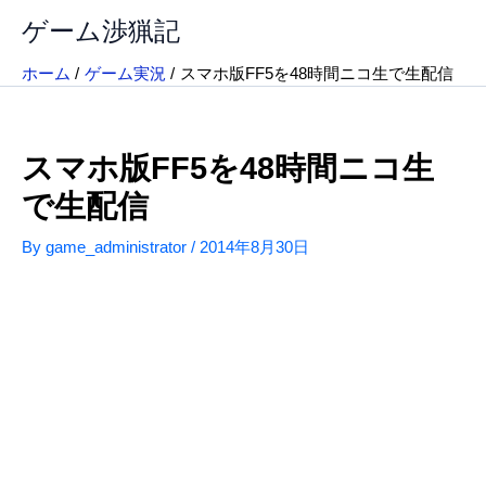
内
ゲーム渉猟記
容
を
ホーム
ゲーム実況
スマホ版FF5を48時間ニコ生で生配信
ス
キ
ッ
スマホ版FF5を48時間ニコ生
プ
で生配信
By
game_administrator
/
2014年8月30日