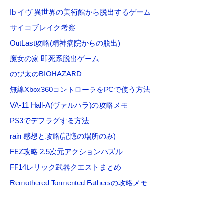
Ib イヴ 異世界の美術館から脱出するゲーム
サイコブレイク考察
OutLast攻略(精神病院からの脱出)
魔女の家 即死系脱出ゲーム
のび太のBIOHAZARD
無線Xbox360コントローラをPCで使う方法
VA-11 Hall-A(ヴァルハラ)の攻略メモ
PS3でデフラグする方法
rain 感想と攻略(記憶の場所のみ)
FEZ攻略 2.5次元アクションパズル
FF14レリック武器クエストまとめ
Remothered Tormented Fathersの攻略メモ