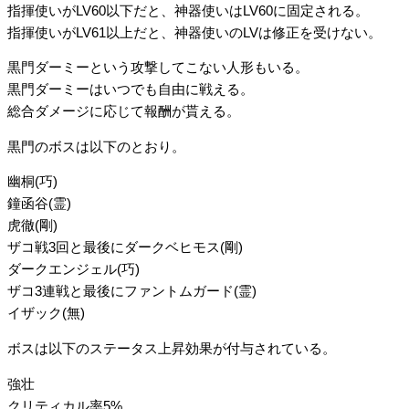
指揮使いがLV60以下だと、神器使いはLV60に固定される。
指揮使いがLV61以上だと、神器使いのLVは修正を受けない。
黒門ダーミーという攻撃してこない人形もいる。
黒門ダーミーはいつでも自由に戦える。
総合ダメージに応じて報酬が貰える。
黒門のボスは以下のとおり。
幽桐(巧)
鐘函谷(霊)
虎徹(剛)
ザコ戦3回と最後にダークベヒモス(剛)
ダークエンジェル(巧)
ザコ3連戦と最後にファントムガード(霊)
イザック(無)
ボスは以下のステータス上昇効果が付与されている。
強壮
クリティカル率5%