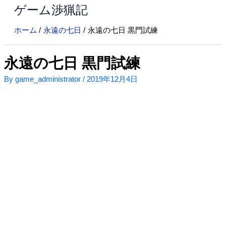
ゲーム渉猟記
内
容
ホーム
永遠の七日
永遠の七日 黒門試練
を
ス
キ
永遠の七日 黒門試練
ッ
By
game_administrator
/
2019年12月4日
プ