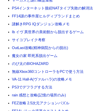
マーカスと謎の幽霊屋敷
PS4インターネット接続NATタイプ失敗の解消法
FF14謎の事件屋ヒルディブランドまとめ
謎解きRPG IQダンジョン攻略メモ
Ib イヴ 異世界の美術館から脱出するゲーム
サイコブレイク考察
OutLast攻略(精神病院からの脱出)
魔女の家 即死系脱出ゲーム
のび太のBIOHAZARD
無線Xbox360コントローラをPCで使う方法
VA-11 Hall-A(ヴァルハラ)の攻略メモ
PS3でデフラグする方法
rain 感想と攻略(記憶の場所のみ)
FEZ攻略 2.5次元アクションパズル