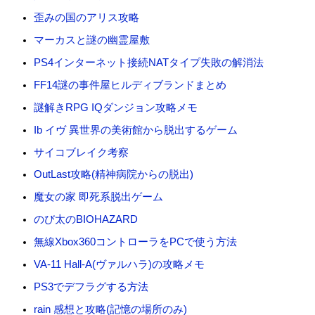
歪みの国のアリス攻略
マーカスと謎の幽霊屋敷
PS4インターネット接続NATタイプ失敗の解消法
FF14謎の事件屋ヒルディブランドまとめ
謎解きRPG IQダンジョン攻略メモ
Ib イヴ 異世界の美術館から脱出するゲーム
サイコブレイク考察
OutLast攻略(精神病院からの脱出)
魔女の家 即死系脱出ゲーム
のび太のBIOHAZARD
無線Xbox360コントローラをPCで使う方法
VA-11 Hall-A(ヴァルハラ)の攻略メモ
PS3でデフラグする方法
rain 感想と攻略(記憶の場所のみ)