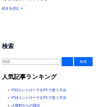
WizardryOnlineCβ
続きを読む »
検索
検
索
対
人気記事ランキング
象
:
PS3コントローラをPCで使う方法
PS4コントローラをPCで使う方法
人狼村からの脱出