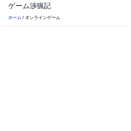
ゲーム渉猟記
内
容
ホーム
オンラインゲーム
を
ス
キ
ッ
プ