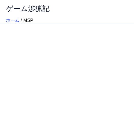
内
ゲーム渉猟記
容
を
ホーム
MSP
ス
キ
ッ
プ