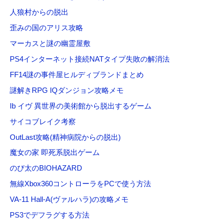
人狼村からの脱出
歪みの国のアリス攻略
マーカスと謎の幽霊屋敷
PS4インターネット接続NATタイプ失敗の解消法
FF14謎の事件屋ヒルディブランドまとめ
謎解きRPG IQダンジョン攻略メモ
Ib イヴ 異世界の美術館から脱出するゲーム
サイコブレイク考察
OutLast攻略(精神病院からの脱出)
魔女の家 即死系脱出ゲーム
のび太のBIOHAZARD
無線Xbox360コントローラをPCで使う方法
VA-11 Hall-A(ヴァルハラ)の攻略メモ
PS3でデフラグする方法