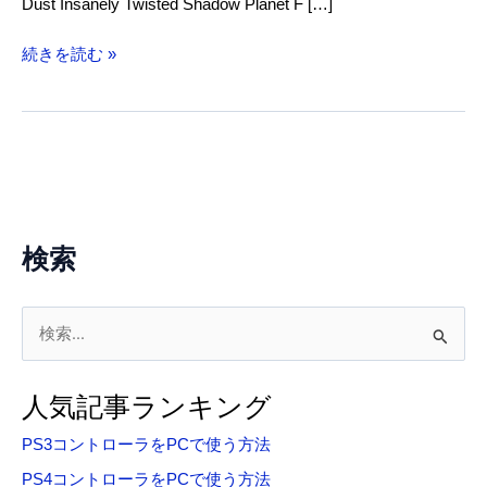
Dust Insanely Twisted Shadow Planet F […]
XboxLive
続きを読む »
体
験
版
DL
で
MSP
プ
検索
レ
ゼ
ン
検
ト
索
対
人気記事ランキング
象
PS3コントローラをPCで使う方法
:
PS4コントローラをPCで使う方法