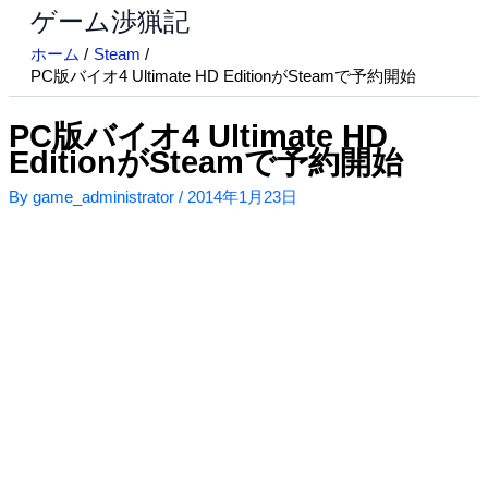
ゲーム渉猟記
内
容
ホーム
Steam
を
PC版バイオ4 Ultimate HD EditionがSteamで予約開始
ス
キ
PC版バイオ4 Ultimate HD
ッ
EditionがSteamで予約開始
プ
By
game_administrator
/
2014年1月23日