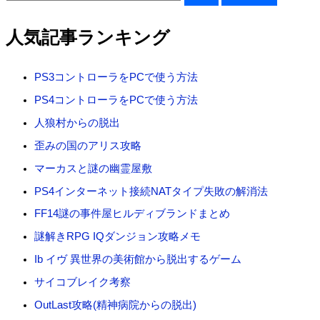
索
対
人気記事ランキング
象
:
PS3コントローラをPCで使う方法
PS4コントローラをPCで使う方法
人狼村からの脱出
歪みの国のアリス攻略
マーカスと謎の幽霊屋敷
PS4インターネット接続NATタイプ失敗の解消法
FF14謎の事件屋ヒルディブランドまとめ
謎解きRPG IQダンジョン攻略メモ
Ib イヴ 異世界の美術館から脱出するゲーム
サイコブレイク考察
OutLast攻略(精神病院からの脱出)