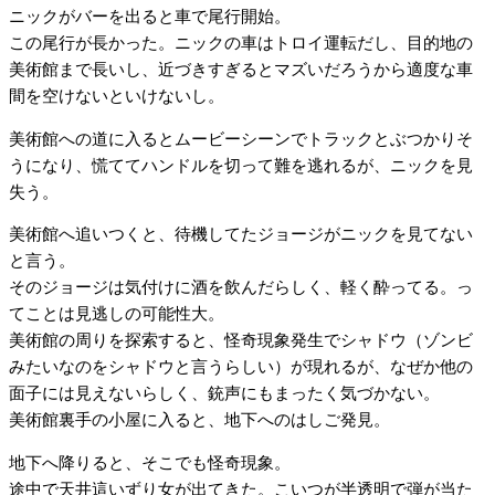
ニックがバーを出ると車で尾行開始。
この尾行が長かった。ニックの車はトロイ運転だし、目的地の
美術館まで長いし、近づきすぎるとマズいだろうから適度な車
間を空けないといけないし。
美術館への道に入るとムービーシーンでトラックとぶつかりそ
うになり、慌ててハンドルを切って難を逃れるが、ニックを見
失う。
美術館へ追いつくと、待機してたジョージがニックを見てない
と言う。
そのジョージは気付けに酒を飲んだらしく、軽く酔ってる。っ
てことは見逃しの可能性大。
美術館の周りを探索すると、怪奇現象発生でシャドウ（ゾンビ
みたいなのをシャドウと言うらしい）が現れるが、なぜか他の
面子には見えないらしく、銃声にもまったく気づかない。
美術館裏手の小屋に入ると、地下へのはしご発見。
地下へ降りると、そこでも怪奇現象。
途中で天井這いずり女が出てきた。こいつが半透明で弾が当た