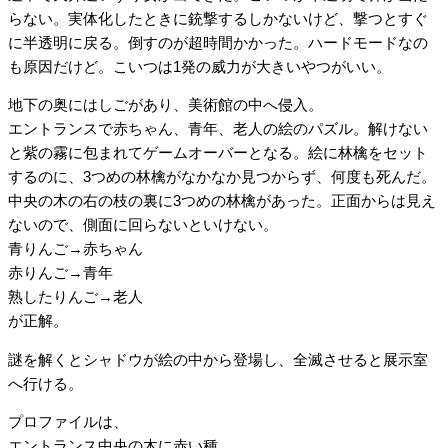
らない。実体化したときに銃撃するしかないけど、撃つとすぐ
に半透明に戻る。倒すのが超時間かかった。ハードモードなの
も原因だけど。こいつは1発の威力が大きいやつがいい。
地下の奥にはしごがあり、美術館の中へ侵入。
エントランスで赤ちゃん、青年、老人の絵のパズル。解けない
と紫の霧に包まれてゲームオーバーとなる。絵に林檎をセット
するのに、3つめの林檎がなかなか見つからず、何度も死んだ。
中央の木の右の枝の裏に3つめの林檎があった。正面からは見え
ないので、側面に回らないといけない。
青りんご→赤ちゃん
赤りんご→青年
熟したりんご→老人
が正解。
謎を解くとシャドウが絵の中から登場し、全滅させると展示室
へ行ける。
プロファイルは、
エントランス中央の木に赤い種。