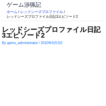
ゲーム渉猟記
内
容
ホーム
レッドシーズプロファイル
を
レッドシーズプロファイル日記3エピソード2
ス
キ
レッドシーズプロファイル日記
ッ
3エピソード2
プ
By
game_administrator
/
2010年6月3日