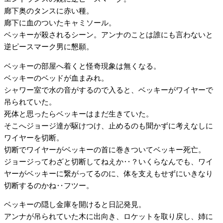
廊下奥のタンスに赤い種。
廊下に血のついたキャミソール。
ベッキーが殺されるシーン。アンナのことは誰にも言わないと
逆ピースマーク男に懇願。
ベッキーの部屋へ着くと怪奇現象は無くなる。
ベッキーのベッドが血まみれ。
シャワー室で水の音がするので入ると、ベッキーがワイヤーで
吊られていた。
死体と思ったらベッキーはまだ生きていた。
そこへジョージ達が駆けつけ、止めるのも聞かずに考えなしに
ワイヤーを切断。
切断でワイヤーがベッキーの首に巻きついてベッキー死亡。
ジョージってわざと切断してねえか‥？いくらなんでも、ワイ
ヤーがベッキーに繋がってるのに、体を支えもせずにいきなり
切断するのかね‥フツー。
ベッキーの隠し金庫を開けると日記発見。
アンナが吊られていた木に出向き、ロケットを取り戻し、姉に