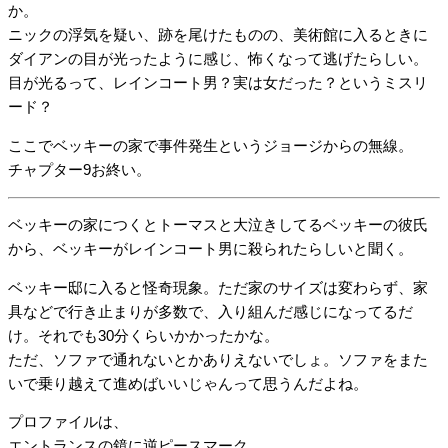
か。
ニックの浮気を疑い、跡を尾けたものの、美術館に入るときに
ダイアンの目が光ったように感じ、怖くなって逃げたらしい。
目が光るって、レインコート男？実は女だった？というミスリ
ード？
ここでベッキーの家で事件発生というジョージからの無線。
チャプター9お終い。
ベッキーの家につくとトーマスと大泣きしてるベッキーの彼氏
から、ベッキーがレインコート男に殺られたらしいと聞く。
ベッキー邸に入ると怪奇現象。ただ家のサイズは変わらず、家
具などで行き止まりが多数で、入り組んだ感じになってるだ
け。それでも30分くらいかかったかな。
ただ、ソファで通れないとかありえないでしょ。ソファをまた
いで乗り越えて進めばいいじゃんって思うんだよね。
プロファイルは、
エントランスの鏡に逆ピースマーク。