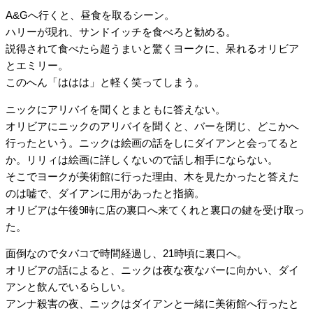
A&Gへ行くと、昼食を取るシーン。
ハリーが現れ、サンドイッチを食べろと勧める。
説得されて食べたら超うまいと驚くヨークに、呆れるオリビア
とエミリー。
このへん「ははは」と軽く笑ってしまう。
ニックにアリバイを聞くとまともに答えない。
オリビアにニックのアリバイを聞くと、バーを閉じ、どこかへ
行ったという。ニックは絵画の話をしにダイアンと会ってると
か。リリィは絵画に詳しくないので話し相手にならない。
そこでヨークが美術館に行った理由、木を見たかったと答えた
のは嘘で、ダイアンに用があったと指摘。
オリビアは午後9時に店の裏口へ来てくれと裏口の鍵を受け取っ
た。
面倒なのでタバコで時間経過し、21時頃に裏口へ。
オリビアの話によると、ニックは夜な夜なバーに向かい、ダイ
アンと飲んでいるらしい。
アンナ殺害の夜、ニックはダイアンと一緒に美術館へ行ったと