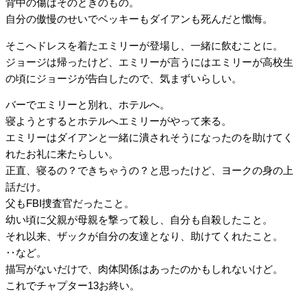
背中の傷はそのときのもの。
自分の傲慢のせいでベッキーもダイアンも死んだと懺悔。
そこへドレスを着たエミリーが登場し、一緒に飲むことに。
ジョージは帰ったけど、エミリーが言うにはエミリーが高校生
の頃にジョージが告白したので、気まずいらしい。
バーでエミリーと別れ、ホテルへ。
寝ようとするとホテルへエミリーがやって来る。
エミリーはダイアンと一緒に潰されそうになったのを助けてく
れたお礼に来たらしい。
正直、寝るの？できちゃうの？と思ったけど、ヨークの身の上
話だけ。
父もFBI捜査官だったこと。
幼い頃に父親が母親を撃って殺し、自分も自殺したこと。
それ以来、ザックが自分の友達となり、助けてくれたこと。
‥など。
描写がないだけで、肉体関係はあったのかもしれないけど。
これでチャプター13お終い。