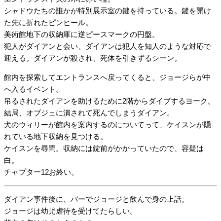
シャドウたちの誰かが特別展示室の鍵を持っている。鍵を開け
た先に折れたピンヒール。
美術館地下の収納庫に逆ピースマークの円盤。
犯人がダイアンと会い、ダイアンは犯人を知人のような対応で
迎える。ダイアンが殺され、死体を引きずるシーン。
館内を探索してエントランスへ戻ってくると、ジョージらが中
へ入るイベント。
吊るされたダイアンを助けるために2階からダイブするヨーク。
結局、オブジェに潰されて死んでしまうダイアン。
犬のウィリーが館内を案内するのについてって、ケイスンが隠
れている地下収納を見つける。
ケイスンを尋問。収納には錠前がかかっていたので、容疑は
白。
チャプター12お終い。
ダイアン事件後に、バーでジョージと飲んで身の上話。
ジョージは幼児虐待を受けてたらしい。