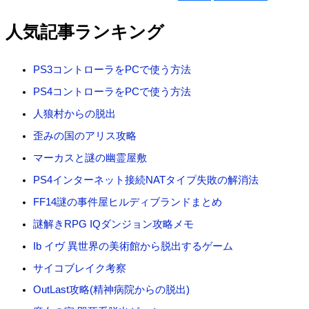
索
対
人気記事ランキング
象
:
PS3コントローラをPCで使う方法
PS4コントローラをPCで使う方法
人狼村からの脱出
歪みの国のアリス攻略
マーカスと謎の幽霊屋敷
PS4インターネット接続NATタイプ失敗の解消法
FF14謎の事件屋ヒルディブランドまとめ
謎解きRPG IQダンジョン攻略メモ
Ib イヴ 異世界の美術館から脱出するゲーム
サイコブレイク考察
OutLast攻略(精神病院からの脱出)