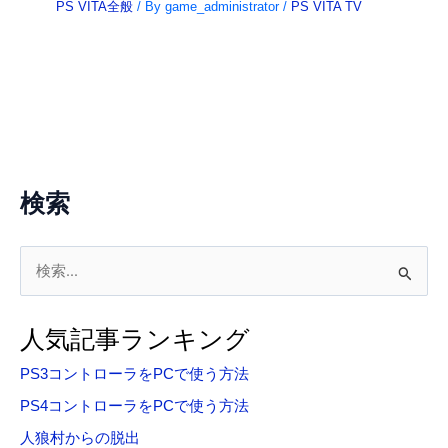
PS VITA全般
/ By
game_administrator
/
PS VITA TV
検索
検
索
対
人気記事ランキング
象
PS3コントローラをPCで使う方法
:
PS4コントローラをPCで使う方法
人狼村からの脱出