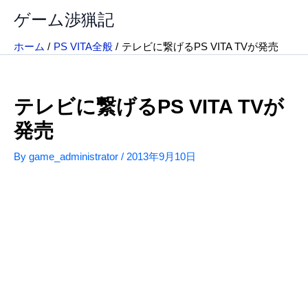
内
ゲーム渉猟記
容
を
ホーム
PS VITA全般
テレビに繋げるPS VITA TVが発売
ス
キ
ッ
テレビに繋げるPS VITA TVが
プ
発売
By
game_administrator
/
2013年9月10日