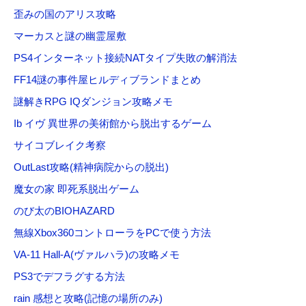
歪みの国のアリス攻略
マーカスと謎の幽霊屋敷
PS4インターネット接続NATタイプ失敗の解消法
FF14謎の事件屋ヒルディブランドまとめ
謎解きRPG IQダンジョン攻略メモ
Ib イヴ 異世界の美術館から脱出するゲーム
サイコブレイク考察
OutLast攻略(精神病院からの脱出)
魔女の家 即死系脱出ゲーム
のび太のBIOHAZARD
無線Xbox360コントローラをPCで使う方法
VA-11 Hall-A(ヴァルハラ)の攻略メモ
PS3でデフラグする方法
rain 感想と攻略(記憶の場所のみ)