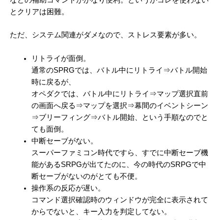
とクリアは困難。
ただ、システム関連がダメなので、ストレス要素が多い。
リトライが面倒。
通常のSPRGでは、バトル中にリトライ⇒バトル開始
時に戻るが、
オペダクでは、バトル中にリトライ⇒マップ選択直前
の画面へ戻る⇒マップを選択⇒幕間のイベントシーン
⇒ブリーフィング⇒バトル開始、という手順なのでと
ても面倒。
中断セーブがない。
スーパーファミコン時代ですら、すでに中断セーブ機
能があるSRPGが出てたのに、今の時代のSRPGで中
断セーブがないのがとても不便。
操作系の反応が遅い。
コマンド選択確認時のウィンドウが完全に表示されて
からでないと、キー入力を判定してない。