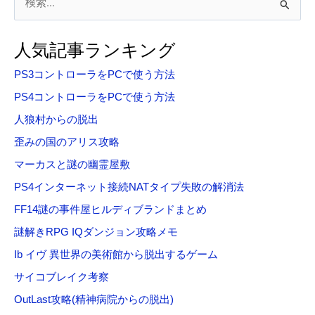
索
対
人気記事ランキング
象
PS3コントローラをPCで使う方法
:
PS4コントローラをPCで使う方法
人狼村からの脱出
歪みの国のアリス攻略
マーカスと謎の幽霊屋敷
PS4インターネット接続NATタイプ失敗の解消法
FF14謎の事件屋ヒルディブランドまとめ
謎解きRPG IQダンジョン攻略メモ
Ib イヴ 異世界の美術館から脱出するゲーム
サイコブレイク考察
OutLast攻略(精神病院からの脱出)