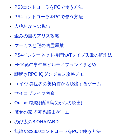
:
PS3コントローラをPCで使う方法
PS4コントローラをPCで使う方法
人狼村からの脱出
歪みの国のアリス攻略
マーカスと謎の幽霊屋敷
PS4インターネット接続NATタイプ失敗の解消法
FF14謎の事件屋ヒルディブランドまとめ
謎解きRPG IQダンジョン攻略メモ
Ib イヴ 異世界の美術館から脱出するゲーム
サイコブレイク考察
OutLast攻略(精神病院からの脱出)
魔女の家 即死系脱出ゲーム
のび太のBIOHAZARD
無線Xbox360コントローラをPCで使う方法