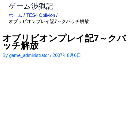
ゲーム渉猟記
内
容
ホーム
TES4 Oblivion
を
オブリビオンプレイ記7～クバッチ解放
ス
キ
オブリビオンプレイ記7～クバ
ッ
ッチ解放
プ
By
game_administrator
/
2007年8月6日