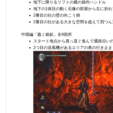
地下に降りるリフトの横の操作ハンドル
地下の1体目の動く石像の部屋から左に折れ
2番目の社の壁の向こう側
2番目の社がある大きな空間を超えて四つん
中国編「蠢く銀鉱」全9箇所
スタート地点から真っ直ぐ進んで通路沿い
2つ目の送風機があるエリアの奥の行き止ま