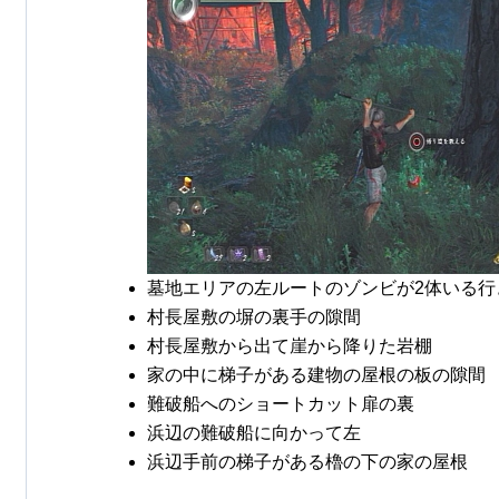
墓地エリアの左ルートのゾンビが2体いる行
村長屋敷の塀の裏手の隙間
村長屋敷から出て崖から降りた岩棚
家の中に梯子がある建物の屋根の板の隙間
難破船へのショートカット扉の裏
浜辺の難破船に向かって左
浜辺手前の梯子がある櫓の下の家の屋根