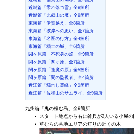
近畿篇「零れ落つ雪」全8箇所
近畿篇「比叡山の魔」全8箇所
東海篇「伊賀越え」全8箇所
東海篇「彼岸への思い」全7箇所
東海篇「名匠の行方」全4箇所
東海篇「穢土の城」全6箇所
関ヶ原篇「不死身の焔」全9箇所
関ヶ原篇「関ヶ原」全7箇所
関ヶ原篇「逢魔の原」全5箇所
関ヶ原篇「闇の監視者」全4箇所
近江篇「穢れし霊峰」全9箇所
近江篇「佐和山のサムライ」全9箇所
九州編「鬼の棲む島」全9箇所
スタート地点から右に雑兵が2人いる小屋の
草むらの墓地エリアの灯りの近くの木