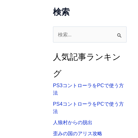
検索
検
索
対
人気記事ランキン
象
:
グ
PS3コントローラをPCで使う方
法
PS4コントローラをPCで使う方
法
人狼村からの脱出
歪みの国のアリス攻略