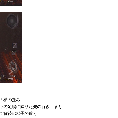
の横の窪み
下の足場に降りた先の行き止まり
で背後の梯子の近く