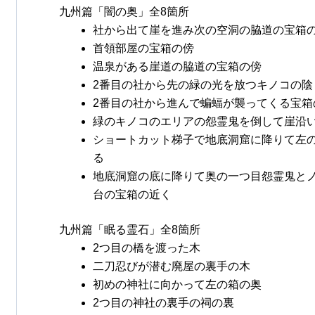
九州篇「闇の奥」全8箇所
社から出て崖を進み次の空洞の脇道の宝箱
首領部屋の宝箱の傍
温泉がある崖道の脇道の宝箱の傍
2番目の社から先の緑の光を放つキノコの陰
2番目の社から進んで蝙蝠が襲ってくる宝箱
緑のキノコのエリアの怨霊鬼を倒して崖沿
ショートカット梯子で地底洞窟に降りて左
る
地底洞窟の底に降りて奥の一つ目怨霊鬼と
台の宝箱の近く
九州篇「眠る霊石」全8箇所
2つ目の橋を渡った木
二刀忍びが潜む廃屋の裏手の木
初めの神社に向かって左の箱の奥
2つ目の神社の裏手の祠の裏