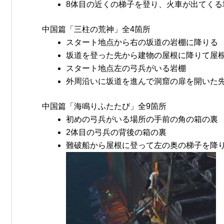
8体目の近くの梯子を登り、火車が出てくる
中国篇「三柱の荒神」全4箇所
スタート地点から右の坂道の岩棚に降りる
坂道を登った先から建物の屋根に降りて屋
スタート地点左の弓兵がいる岩棚
外周沿いに坂道を進んで洞窟の扉を開いた
中国篇「海鳴りふたたび」全9箇所
初めの弓兵がいる場所の手前の角の箱の裏
2体目の弓兵の背後の箱の裏
難破船から屋根に登って左の奥の梯子を降