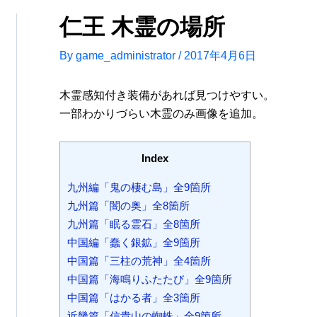
仁王 木霊の場所
By
game_administrator
/
2017年4月6日
木霊感知付き装備があれば見つけやすい。
一部わかりづらい木霊のみ画像を追加。
Index
九州編「鬼の棲む島」全9箇所
九州篇「闇の奥」全8箇所
九州篇「眠る霊石」全8箇所
中国編「蠢く銀鉱」全9箇所
中国篇「三柱の荒神」全4箇所
中国篇「海鳴りふたたび」全9箇所
中国篇「はかる者」全3箇所
近畿篇「信貴山の蜘蛛」全9箇所