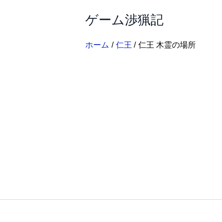
内
ゲーム渉猟記
容
を
ス
ホーム
仁王
仁王 木霊の場所
キ
ッ
プ