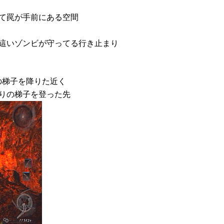
て罠が手前にある空間
這いゾンビが守ってる行き止まり
の梯子を降りた近く
りの梯子を登った先