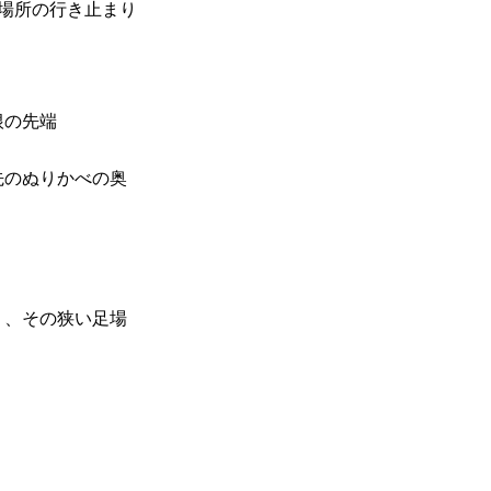
場所の行き止まり
根の先端
先のぬりかべの奥
り、その狭い足場