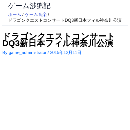
ゲーム渉猟記
内
容
ホーム
ゲーム音楽
を
ドラゴンクエストコンサートDQ3新日本フィル神奈川公演
ス
キ
ドラゴンクエストコンサート
ッ
DQ3新日本フィル神奈川公演
プ
By
game_administrator
/
2015年12月11日