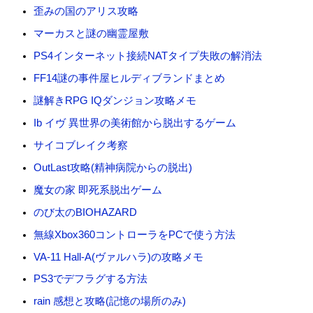
歪みの国のアリス攻略
マーカスと謎の幽霊屋敷
PS4インターネット接続NATタイプ失敗の解消法
FF14謎の事件屋ヒルディブランドまとめ
謎解きRPG IQダンジョン攻略メモ
Ib イヴ 異世界の美術館から脱出するゲーム
サイコブレイク考察
OutLast攻略(精神病院からの脱出)
魔女の家 即死系脱出ゲーム
のび太のBIOHAZARD
無線Xbox360コントローラをPCで使う方法
VA-11 Hall-A(ヴァルハラ)の攻略メモ
PS3でデフラグする方法
rain 感想と攻略(記憶の場所のみ)