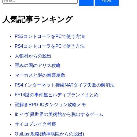
索
対
人気記事ランキング
象
:
PS3コントローラをPCで使う方法
PS4コントローラをPCで使う方法
人狼村からの脱出
歪みの国のアリス攻略
マーカスと謎の幽霊屋敷
PS4インターネット接続NATタイプ失敗の解消法
FF14謎の事件屋ヒルディブランドまとめ
謎解きRPG IQダンジョン攻略メモ
Ib イヴ 異世界の美術館から脱出するゲーム
サイコブレイク考察
OutLast攻略(精神病院からの脱出)