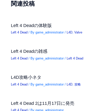
関連投稿
Left 4 Deadの体験版
Left 4 Dead
/ By
game_administrator
/
L4D
,
Valve
Left 4 Deadの雑感
Left 4 Dead
/ By
game_administrator
/
Left 4 Dead
L4D攻略小ネタ
Left 4 Dead
/ By
game_administrator
/
L4D
,
攻略
Left 4 Dead 2は11月17日に発売
Left 4 Dead
/ By
game_administrator