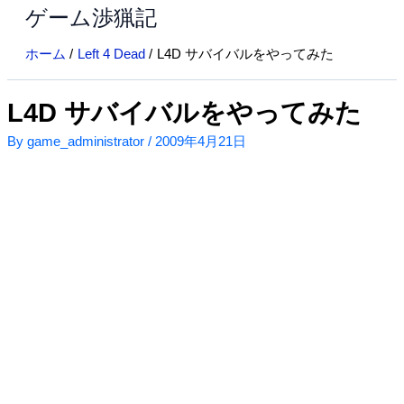
ゲーム渉猟記
内
容
ホーム
Left 4 Dead
L4D サバイバルをやってみた
を
ス
キ
L4D サバイバルをやってみた
ッ
By
game_administrator
/
2009年4月21日
プ