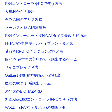
PS4コントローラをPCで使う方法
人狼村からの脱出
歪みの国のアリス攻略
マーカスと謎の幽霊屋敷
PS4インターネット接続NATタイプ失敗の解消法
FF14謎の事件屋ヒルディブランドまとめ
謎解きRPG IQダンジョン攻略メモ
Ib イヴ 異世界の美術館から脱出するゲーム
サイコブレイク考察
OutLast攻略(精神病院からの脱出)
魔女の家 即死系脱出ゲーム
のび太のBIOHAZARD
無線Xbox360コントローラをPCで使う方法
VA-11 Hall-A(ヴァルハラ)の攻略メモ