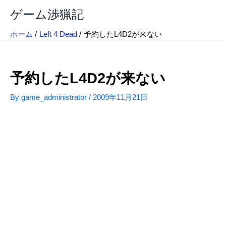
内
ゲーム渉猟記
容
を
ホーム
Left 4 Dead
予約したL4D2が来ない
ス
キ
ッ
予約したL4D2が来ない
プ
By
game_administrator
/
2009年11月21日