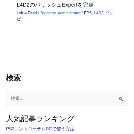
L4D2のパリッシュExpertを完走
Left 4 Dead
/ By
game_administrator
/
FPS
,
L4D2
,
ゾン
ビ
検索
検
索
対
人気記事ランキング
象
PS3コントローラをPCで使う方法
: