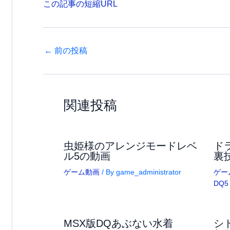
この記事の短縮URL
←
前の投稿
関連投稿
虫姫様のアレンジモードレベ
ド
ル5の動画
裏
ゲーム動画
/ By
game_administrator
ゲー
DQ5
MSX版DQあぶない水着
シ