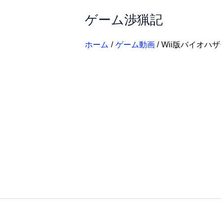
内
ゲーム渉猟記
容
を
ス
ホーム
ゲーム動画
Wii版バイオハザー
キ
ッ
プ