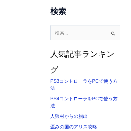
検索
検
索
対
人気記事ランキン
象
:
グ
PS3コントローラをPCで使う方
法
PS4コントローラをPCで使う方
法
人狼村からの脱出
歪みの国のアリス攻略