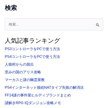
検索
検
索
対
人気記事ランキング
象
PS3コントローラをPCで使う方法
:
PS4コントローラをPCで使う方法
人狼村からの脱出
歪みの国のアリス攻略
マーカスと謎の幽霊屋敷
PS4インターネット接続NATタイプ失敗の解消法
FF14謎の事件屋ヒルディブランドまとめ
謎解きRPG IQダンジョン攻略メモ