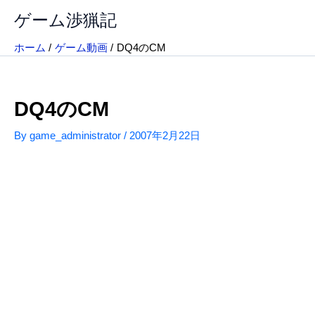
内
ゲーム渉猟記
容
を
ホーム
ゲーム動画
DQ4のCM
ス
キ
ッ
DQ4のCM
プ
By
game_administrator
/
2007年2月22日