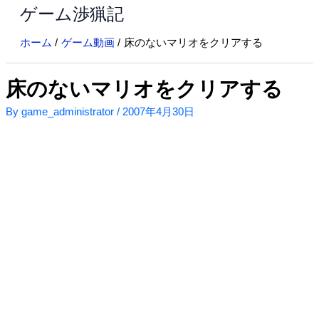
ゲーム渉猟記
内
容
ホーム
ゲーム動画
床のないマリオをクリアする
を
ス
キ
床のないマリオをクリアする
ッ
By
game_administrator
/
2007年4月30日
プ