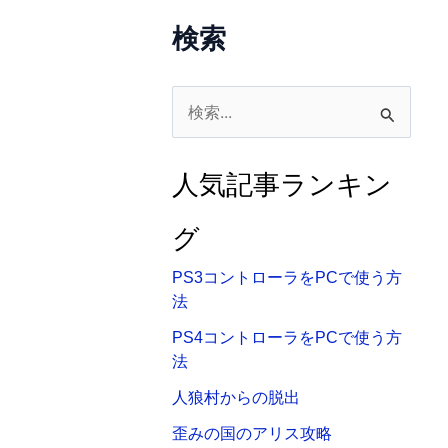
検索
検
索
対
人気記事ランキン
象
:
グ
PS3コントローラをPCで使う方
法
PS4コントローラをPCで使う方
法
人狼村からの脱出
歪みの国のアリス攻略