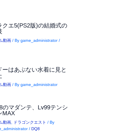
ラクエ5(PS2版)の結婚式の
技
ム動画
/ By
game_administrator
/
ドーはあぶない水着に見と
た
ム動画
/ By
game_administrator
Q8のマダンテ、Lv99テンシ
ンMAX
ム動画
,
ドラゴンクエスト
/ By
_administrator
/
DQ8