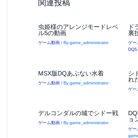
関連投稿
虫姫様のアレンジモードレベ
ド
ル5の動画
裏
ゲーム動画
/ By
game_administrator
ゲー
DQ5
MSX版DQあぶない水着
シ
れ
ゲーム動画
/ By
game_administrator
ゲー
デルコンダルの城でシドー戦
D
ョ
ゲーム動画
/ By
game_administrator
ゲー
game