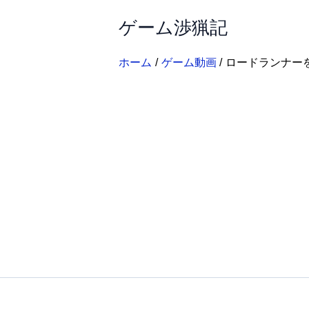
内
ゲーム渉猟記
容
を
ス
ホーム
ゲーム動画
ロードランナー
キ
ッ
プ