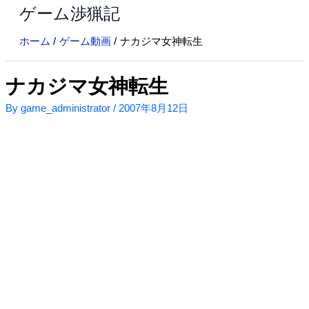
ゲーム渉猟記
内
容
ホーム
ゲーム動画
ナカジマ女神転生
を
ス
キ
ナカジマ女神転生
ッ
By
game_administrator
/
2007年8月12日
プ