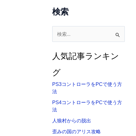
検索
検
索
対
人気記事ランキン
象
:
グ
PS3コントローラをPCで使う方
法
PS4コントローラをPCで使う方
法
人狼村からの脱出
歪みの国のアリス攻略