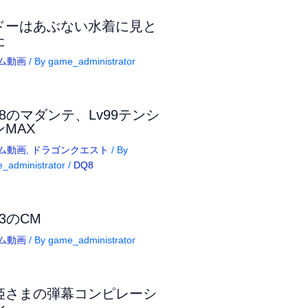
ドーはあぶない水着に見と
た
ム動画
/ By
game_administrator
Q8のマダンテ、Lv99テンシ
ンMAX
ム動画
,
ドラゴンクエスト
/ By
_administrator
/
DQ8
3のCM
ム動画
/ By
game_administrator
姫さまの弾幕コンピレーシ
ン