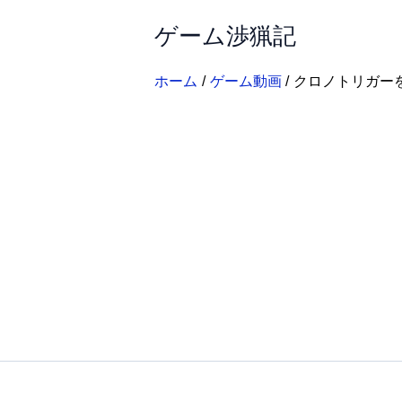
内
ゲーム渉猟記
容
を
ス
ホーム
ゲーム動画
クロノトリガー
キ
ッ
プ