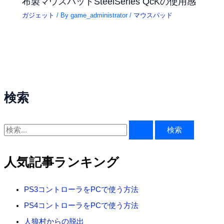
布製マウスパッドSteelSeries QcKの使用感
ガジェット
/ By
game_administrator
/
マウスパッド
検索
検
索
対
人気記事ランキング
象
:
PS3コントローラをPCで使う方法
PS4コントローラをPCで使う方法
人狼村からの脱出