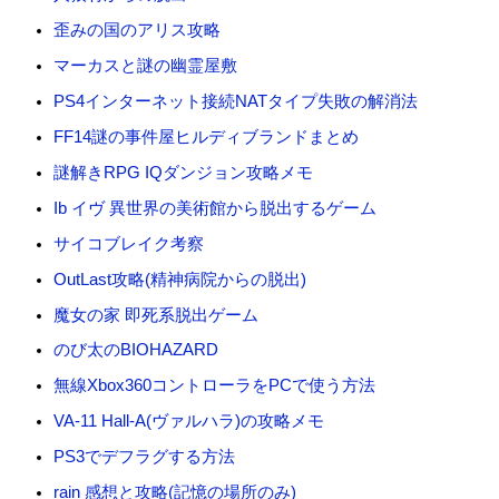
歪みの国のアリス攻略
マーカスと謎の幽霊屋敷
PS4インターネット接続NATタイプ失敗の解消法
FF14謎の事件屋ヒルディブランドまとめ
謎解きRPG IQダンジョン攻略メモ
Ib イヴ 異世界の美術館から脱出するゲーム
サイコブレイク考察
OutLast攻略(精神病院からの脱出)
魔女の家 即死系脱出ゲーム
のび太のBIOHAZARD
無線Xbox360コントローラをPCで使う方法
VA-11 Hall-A(ヴァルハラ)の攻略メモ
PS3でデフラグする方法
rain 感想と攻略(記憶の場所のみ)