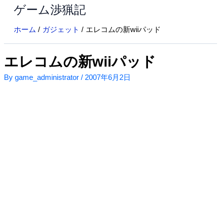
ゲーム渉猟記
内
容
ホーム
ガジェット
エレコムの新wiiパッド
を
ス
キ
エレコムの新wiiパッド
ッ
By
game_administrator
/
2007年6月2日
プ