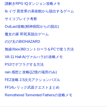
謎解きRPG IQダンジョン攻略メモ
Ib イヴ 異世界の美術館から脱出するゲーム
サイコブレイク考察
OutLast攻略(精神病院からの脱出)
魔女の家 即死系脱出ゲーム
のび太のBIOHAZARD
無線Xbox360コントローラをPCで使う方法
VA-11 Hall-A(ヴァルハラ)の攻略メモ
PS3でデフラグする方法
rain 感想と攻略(記憶の場所のみ)
FEZ攻略 2.5次元アクションパズル
FF14レリック武器クエストまとめ
Remothered Tormented Fathersの攻略メモ