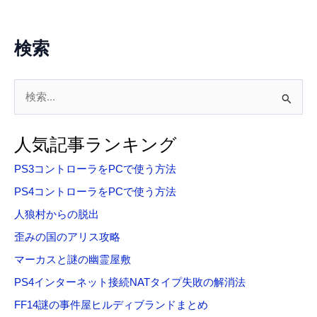
検索
検
索
対
人気記事ランキング
象
PS3コントローラをPCで使う方法
:
PS4コントローラをPCで使う方法
人狼村からの脱出
歪みの国のアリス攻略
マーカスと謎の幽霊屋敷
PS4インターネット接続NATタイプ失敗の解消法
FF14謎の事件屋ヒルディブランドまとめ