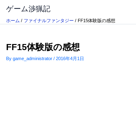
内
ゲーム渉猟記
容
を
ホーム
ファイナルファンタジー
FF15体験版の感想
ス
キ
ッ
FF15体験版の感想
プ
By
game_administrator
/
2016年4月1日