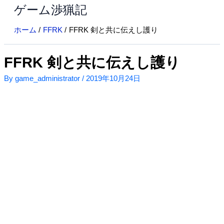
ゲーム渉猟記
内
容
ホーム
FFRK
FFRK 剣と共に伝えし護り
を
ス
キ
FFRK 剣と共に伝えし護り
ッ
By
game_administrator
/
2019年10月24日
プ