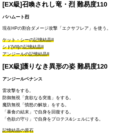
[EX級]召喚されし竜・烈 難易度110
バハムート烈
現在HPの割合ダメージ攻撃「エクサフレア」を使う。
ケット・シーの記憶結晶II
シド[VII]の記憶結晶II
アンジールの記憶結晶II
[EX級]護りなき異形の姿 難易度120
アンジールベナンス
雷攻撃をする。
防御無視「貪欲なる突進」をする。
魔防無視「憤怒の解放」をする。
「暴食の結末」で自身を回復する。
「色欲の守り」で自身をプロテス&シェルにする。
記憶結晶の原石