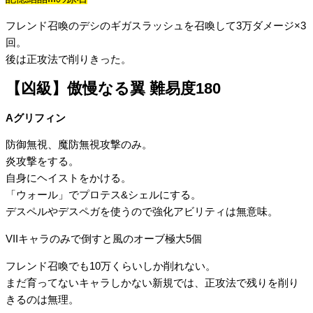
フレンド召喚のデシのギガスラッシュを召喚して3万ダメージ×3
回。
後は正攻法で削りきった。
【凶級】傲慢なる翼 難易度180
Aグリフィン
防御無視、魔防無視攻撃のみ。
炎攻撃をする。
自身にヘイストをかける。
「ウォール」でプロテス&シェルにする。
デスペルやデスペガを使うので強化アビリティは無意味。
VIIキャラのみで倒すと風のオーブ極大5個
フレンド召喚でも10万くらいしか削れない。
まだ育ってないキャラしかない新規では、正攻法で残りを削り
きるのは無理。