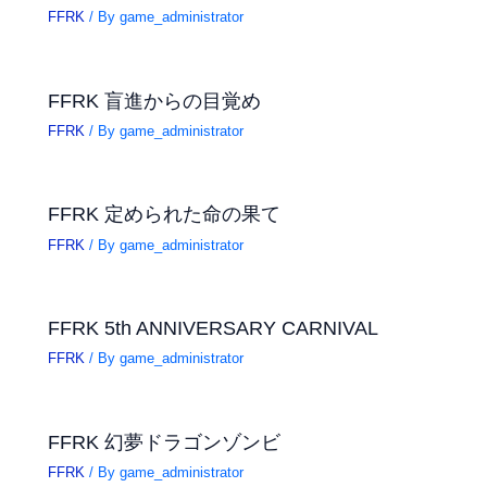
FFRK
/ By
game_administrator
FFRK 盲進からの目覚め
FFRK
/ By
game_administrator
FFRK 定められた命の果て
FFRK
/ By
game_administrator
FFRK 5th ANNIVERSARY CARNIVAL
FFRK
/ By
game_administrator
FFRK 幻夢ドラゴンゾンビ
FFRK
/ By
game_administrator