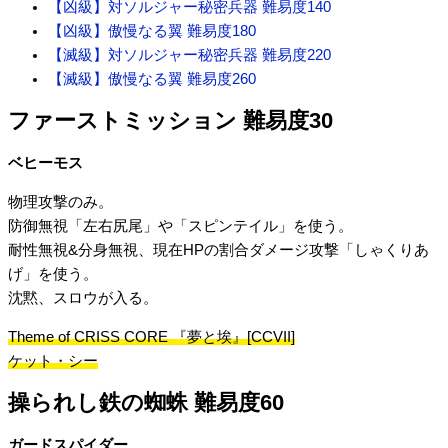
【凶級】対ソルジャー秘密兵器 難易度140
【凶級】傲慢なる翼 難易度180
【滅級】対ソルジャー秘密兵器 難易度220
【滅級】傲慢なる翼 難易度260
ファーストミッション 難易度30
ベヒーモス
物理攻撃のみ。
防御無視「左右尻尾」や「スピンテイル」を使う。
耐性無視&分身無視、現在HPの割合ダメージ攻撃「しゃくりあ
げ」を使う。
沈黙、スロウが入る。
Theme of CRISS CORE 『夢と埃』[CCVII]
ケット・シー
操られし鉄の蜘蛛 難易度60
ガードスパイダー