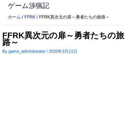
ゲーム渉猟記
内
容
ホーム
FFRK
FFRK異次元の扉～勇者たちの旅路～
を
ス
キ
FFRK異次元の扉～勇者たちの旅
ッ
路～
プ
By
game_administrator
/
2020年3月11日