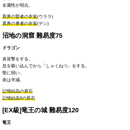
全属性が弱点。
異界の賢者の衣装
(ウララ)
異界の勇者の衣装
(デシ)
沼地の洞窟 難易度75
ドラゴン
炎攻撃をする。
息を吸い込んでから「しゃくねつ」をする。
聖に弱い。
炎は半減。
記憶結晶の原石
記憶結晶IIの原石
[EX級]竜王の城 難易度120
竜王