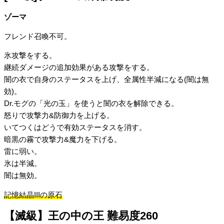
ゾーマ
フレンド召喚不可。
氷攻撃をする。
継続ダメージの追加効果がある攻撃をする。
闇の衣で自身のステータスを上げ、全属性半減になる(闇は無
効)。
Dr.モグの「光の玉」を使うと闇の衣を解除できる。
怒りで攻撃力&防御力を上げる。
いてつくはどうで有効ステータスを消す。
暗黒の霧で攻撃力&魔力を下げる。
雷に弱い。
氷は半減。
闇は無効。
記憶結晶IIIの原石
【滅級】王の中の王 難易度260