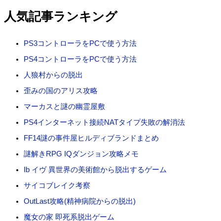
対
人気記事ランキング
象
:
PS3コントローラをPCで使う方法
PS4コントローラをPCで使う方法
人狼村からの脱出
歪みの国のアリス攻略
マーカスと謎の幽霊屋敷
PS4インターネット接続NATタイプ失敗の解消法
FF14謎の事件屋ヒルディブランドまとめ
謎解きRPG IQダンジョン攻略メモ
Ib イヴ 異世界の美術館から脱出するゲーム
サイコブレイク考察
OutLast攻略(精神病院からの脱出)
魔女の家 即死系脱出ゲーム