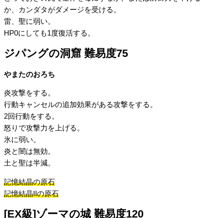
か、カンダタがダメージを受ける。
雷、聖に弱い。
HP0にしても1度復活する。
ジパングの洞窟 難易度75
やまたのおろち
炎攻撃をする。
行動キャンセルの追加効果がある攻撃をする。
2回行動をする。
怒りで攻撃力を上げる。
氷に弱い。
炎と闇は無効。
土と聖は半減。
記憶結晶の原石
記憶結晶IIの原石
[EX級]ゾーマの城 難易度120