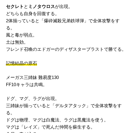
セクレト
と
ミノタウロス
が出現。
どちらも自身を回復する。
2体揃っていると「爆砕滅殺兄弟鉄球弾」で全体攻撃をす
る。
風と毒が弱点。
土は無効。
フレンド召喚のエドガーのディザスターブラストで勝てる。
記憶結晶の原石
メーガス三姉妹 難易度130
FF10キャラは共鳴。
ドグ、マグ、ラグが出現。
三姉妹が揃っていると「デルタアタック」で全体攻撃をす
る。
ドグは物理、マグは白魔法、ラグは黒魔法を使う。
マグは「レイズ」で死んだ仲間を蘇生する。