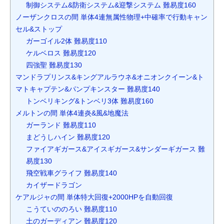
制御システム&防衛システム&迎撃システム 難易度160
ノーザンクロスの間 単体4連無属性物理+中確率で行動キャン
セル&ストップ
ガーゴイル2体 難易度110
ケルベロス 難易度120
四強聖 難易度130
マンドラプリンス&キングアルラウネ&オニオンクイーン&ト
マトキャプテン&パンプキンスター 難易度140
トンベリキング&トンベリ3体 難易度160
メルトンの間 単体4連炎&風&地魔法
ガーランド 難易度110
まどうしハイン 難易度120
ファイアギガース&アイスギガース&サンダーギガース 難
易度130
飛空戦車グライフ 難易度140
カイザードラゴン
ケアルジャの間 単体特大回復+2000HPを自動回復
こうていののろい 難易度110
土のガーディアン 難易度120