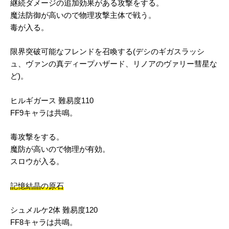
継続ダメージの追加効果がある攻撃をする。
魔法防御が高いので物理攻撃主体で戦う。
毒が入る。
限界突破可能なフレンドを召喚する(デシのギガスラッシ
ュ、ヴァンの真ディープハザード、リノアのヴァリー彗星な
ど)。
ヒルギガース 難易度110
FF9キャラは共鳴。
毒攻撃をする。
魔防が高いので物理が有効。
スロウが入る。
記憶結晶の原石
シュメルケ2体 難易度120
FF8キャラは共鳴。