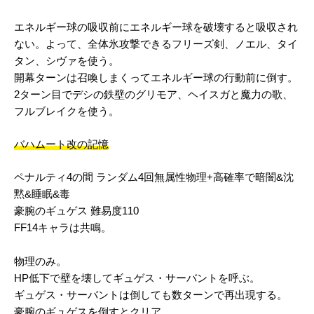
エネルギー球の吸収前にエネルギー球を破壊すると吸収され
ない。よって、全体氷攻撃できるフリーズ剣、ノエル、タイ
タン、シヴァを使う。
開幕ターンは召喚しまくってエネルギー球の行動前に倒す。
2ターン目でデシの鉄壁のグリモア、ヘイスガと魔力の歌、
フルブレイクを使う。
バハムート改の記憶
ペナルティ4の間 ランダム4回無属性物理+高確率で暗闇&沈
黙&睡眠&毒
豪腕のギュゲス 難易度110
FF14キャラは共鳴。
物理のみ。
HP低下で壁を壊してギュゲス・サーバントを呼ぶ。
ギュゲス・サーバントは倒しても数ターンで再出現する。
豪腕のギュゲスを倒すとクリア。