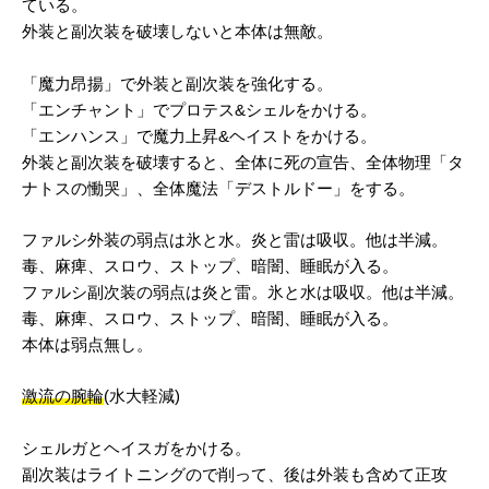
ている。
外装と副次装を破壊しないと本体は無敵。
「魔力昂揚」で外装と副次装を強化する。
「エンチャント」でプロテス&シェルをかける。
「エンハンス」で魔力上昇&ヘイストをかける。
外装と副次装を破壊すると、全体に死の宣告、全体物理「タ
ナトスの慟哭」、全体魔法「デストルドー」をする。
ファルシ外装の弱点は氷と水。炎と雷は吸収。他は半減。
毒、麻痺、スロウ、ストップ、暗闇、睡眠が入る。
ファルシ副次装の弱点は炎と雷。氷と水は吸収。他は半減。
毒、麻痺、スロウ、ストップ、暗闇、睡眠が入る。
本体は弱点無し。
激流の腕輪
(水大軽減)
シェルガとヘイスガをかける。
副次装はライトニングので削って、後は外装も含めて正攻