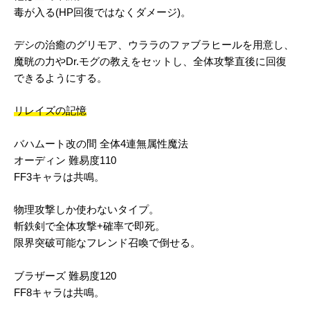
毒が入る(HP回復ではなくダメージ)。
デシの治癒のグリモア、ウララのファブラヒールを用意し、
魔晄の力やDr.モグの教えをセットし、全体攻撃直後に回復
できるようにする。
リレイズの記憶
バハムート改の間 全体4連無属性魔法
オーディン 難易度110
FF3キャラは共鳴。
物理攻撃しか使わないタイプ。
斬鉄剣で全体攻撃+確率で即死。
限界突破可能なフレンド召喚で倒せる。
ブラザーズ 難易度120
FF8キャラは共鳴。