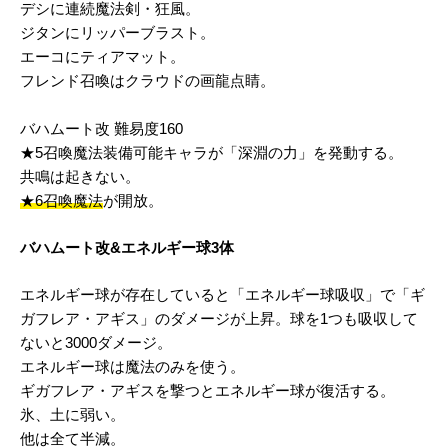
デシに連続魔法剣・狂風。
ジタンにリッパーブラスト。
エーコにティアマット。
フレンド召喚はクラウドの画龍点睛。
バハムート改 難易度160
★5召喚魔法装備可能キャラが「深淵の力」を発動する。
共鳴は起きない。
★6召喚魔法
が開放。
バハムート改&エネルギー球3体
エネルギー球が存在していると「エネルギー球吸収」で「ギ
ガフレア・アギス」のダメージが上昇。球を1つも吸収して
ないと3000ダメージ。
エネルギー球は魔法のみを使う。
ギガフレア・アギスを撃つとエネルギー球が復活する。
氷、土に弱い。
他は全て半減。