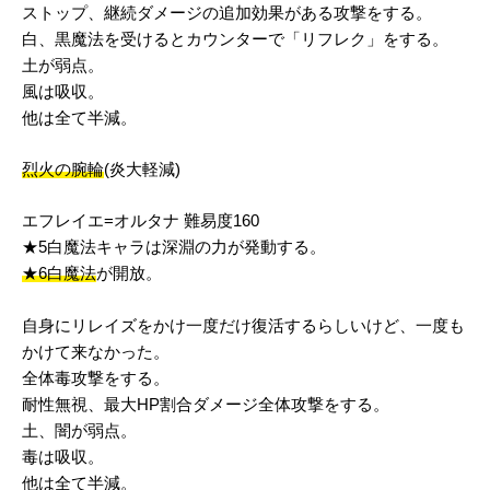
ストップ、継続ダメージの追加効果がある攻撃をする。
白、黒魔法を受けるとカウンターで「リフレク」をする。
土が弱点。
風は吸収。
他は全て半減。
烈火の腕輪
(炎大軽減)
エフレイエ=オルタナ 難易度160
★5白魔法キャラは深淵の力が発動する。
★6白魔法
が開放。
自身にリレイズをかけ一度だけ復活するらしいけど、一度も
かけて来なかった。
全体毒攻撃をする。
耐性無視、最大HP割合ダメージ全体攻撃をする。
土、闇が弱点。
毒は吸収。
他は全て半減。