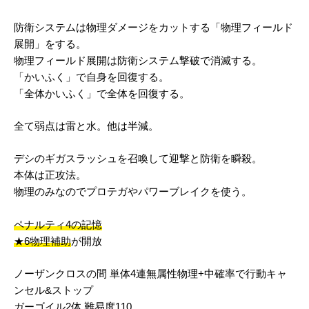
防衛システムは物理ダメージをカットする「物理フィールド
展開」をする。
物理フィールド展開は防衛システム撃破で消滅する。
「かいふく」で自身を回復する。
「全体かいふく」で全体を回復する。
全て弱点は雷と水。他は半減。
デシのギガスラッシュを召喚して迎撃と防衛を瞬殺。
本体は正攻法。
物理のみなのでプロテガやパワーブレイクを使う。
ペナルティ4の記憶
★6物理補助
が開放
ノーザンクロスの間 単体4連無属性物理+中確率で行動キャ
ンセル&ストップ
ガーゴイル2体 難易度110