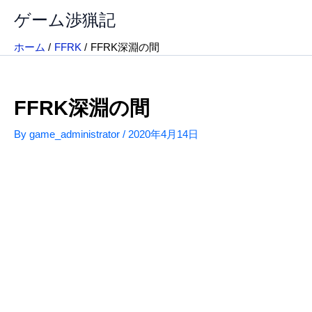
内
ゲーム渉猟記
容
を
ホーム
FFRK
FFRK深淵の間
ス
キ
ッ
FFRK深淵の間
プ
By
game_administrator
/
2020年4月14日