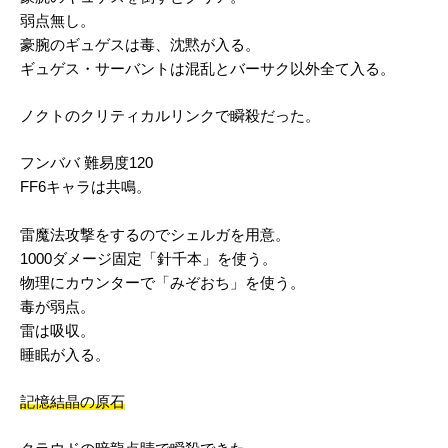
弱点無し。
豪腕のギュゲスは毒、沈黙が入る。
ギュゲス・サーバントは混乱とバーサク以外全て入る。
ノクトのクリティカルリンクで瞬殺だった。
フンババ 難易度120
FF6キャラは共鳴。
雷魔法攻撃をするのでシェルガを用意。
1000ダメージ固定「針千本」を使う。
物理にカウンターで「みぞおち」を使う。
毒が弱点。
雷は吸収。
睡眠が入る。
記憶結晶の原石