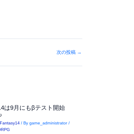
次の投稿
→
F14は9月にもβテスト開始
も
lFantasy14
/ By
game_administrator
/
ORPG