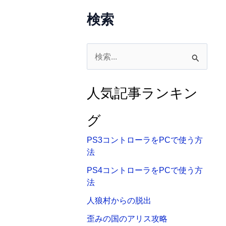
検索
検
索
対
人気記事ランキン
象
:
グ
PS3コントローラをPCで使う方
法
PS4コントローラをPCで使う方
法
人狼村からの脱出
歪みの国のアリス攻略