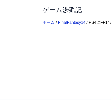
内
ゲーム渉猟記
容
を
ス
ホーム
FinalFantasy14
PS4にFF1
キ
ッ
プ