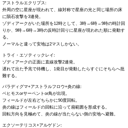
アストラルエクリプス:
外周の空に星座が現われて、線対称で星座の光と同じ場所の床
に隕石攻撃を3連発。
ゾディアークがいた場所を12時として、3時→6時→9時の時計回
りか、9時→6時→3時の反時計回りに星座が現われた順に発動す
る。
ノーマルと違って安地は2マスしかない。
トライ・エソティックレイ:
ゾディアークの正面に直線攻撃2連発。
遅れて出た予兆で待機し、1発目が発動したらすぐにそちらへ批
難する。
パラディグマ+アストラルフロウ+炎の線:
ベヒモスorサーペントor鳥が出現。
フィールドが左右どちらかに90度回転。
炎の線はフィールドの回転に沿って扇範囲を形成する。
回転方向を見極めて、炎の線が当たらない側の安地へ避難。
エクソーテリコス+アルゲドン: