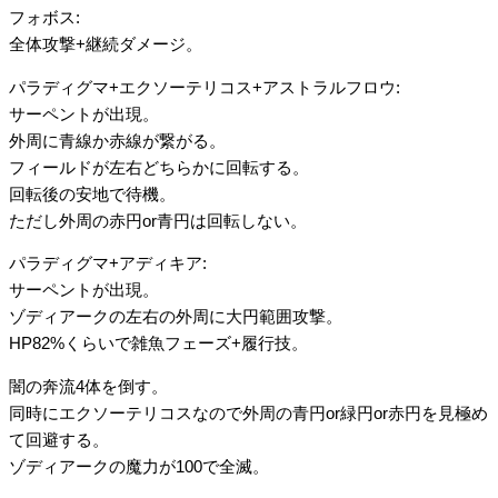
フォボス:
全体攻撃+継続ダメージ。
パラディグマ+エクソーテリコス+アストラルフロウ:
サーペントが出現。
外周に青線か赤線が繋がる。
フィールドが左右どちらかに回転する。
回転後の安地で待機。
ただし外周の赤円or青円は回転しない。
パラディグマ+アディキア:
サーペントが出現。
ゾディアークの左右の外周に大円範囲攻撃。
HP82%くらいで雑魚フェーズ+履行技。
闇の奔流4体を倒す。
同時にエクソーテリコスなので外周の青円or緑円or赤円を見極め
て回避する。
ゾディアークの魔力が100で全滅。