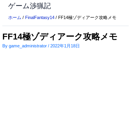
ゲーム渉猟記
内
容
ホーム
FinalFantasy14
FF14極ゾディアーク攻略メモ
を
ス
キ
FF14極ゾディアーク攻略メモ
ッ
By
game_administrator
/
2022年1月18日
プ