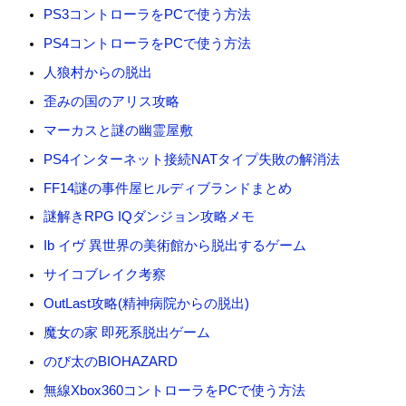
:
PS3コントローラをPCで使う方法
PS4コントローラをPCで使う方法
人狼村からの脱出
歪みの国のアリス攻略
マーカスと謎の幽霊屋敷
PS4インターネット接続NATタイプ失敗の解消法
FF14謎の事件屋ヒルディブランドまとめ
謎解きRPG IQダンジョン攻略メモ
Ib イヴ 異世界の美術館から脱出するゲーム
サイコブレイク考察
OutLast攻略(精神病院からの脱出)
魔女の家 即死系脱出ゲーム
のび太のBIOHAZARD
無線Xbox360コントローラをPCで使う方法