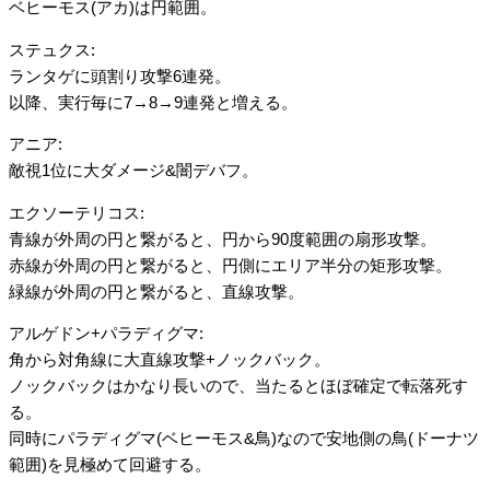
ベヒーモス(アカ)は円範囲。
ステュクス:
ランタゲに頭割り攻撃6連発。
以降、実行毎に7→8→9連発と増える。
アニア:
敵視1位に大ダメージ&闇デバフ。
エクソーテリコス:
青線が外周の円と繋がると、円から90度範囲の扇形攻撃。
赤線が外周の円と繋がると、円側にエリア半分の矩形攻撃。
緑線が外周の円と繋がると、直線攻撃。
アルゲドン+パラディグマ:
角から対角線に大直線攻撃+ノックバック。
ノックバックはかなり長いので、当たるとほぼ確定で転落死す
る。
同時にパラディグマ(ベヒーモス&鳥)なので安地側の鳥(ドーナツ
範囲)を見極めて回避する。