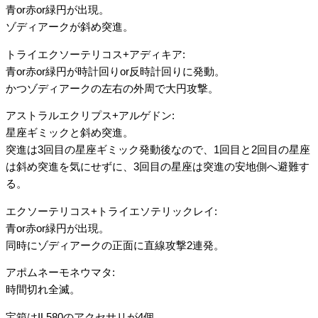
青or赤or緑円が出現。
ゾディアークが斜め突進。
トライエクソーテリコス+アディキア:
青or赤or緑円が時計回りor反時計回りに発動。
かつゾディアークの左右の外周で大円攻撃。
アストラルエクリプス+アルゲドン:
星座ギミックと斜め突進。
突進は3回目の星座ギミック発動後なので、1回目と2回目の星座
は斜め突進を気にせずに、3回目の星座は突進の安地側へ避難す
る。
エクソーテリコス+トライエソテリックレイ:
青or赤or緑円が出現。
同時にゾディアークの正面に直線攻撃2連発。
アポムネーモネウマタ:
時間切れ全滅。
宝箱は
IL580のアクセサリ
が4個。