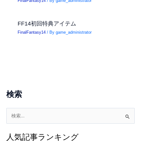
FinalFantasy14
/ By
game_administrator
FF14初回特典アイテム
FinalFantasy14
/ By
game_administrator
検索
検
索
対
人気記事ランキング
象