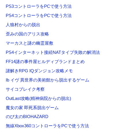
PS3コントローラをPCで使う方法
:
PS4コントローラをPCで使う方法
人狼村からの脱出
歪みの国のアリス攻略
マーカスと謎の幽霊屋敷
PS4インターネット接続NATタイプ失敗の解消法
FF14謎の事件屋ヒルディブランドまとめ
謎解きRPG IQダンジョン攻略メモ
Ib イヴ 異世界の美術館から脱出するゲーム
サイコブレイク考察
OutLast攻略(精神病院からの脱出)
魔女の家 即死系脱出ゲーム
のび太のBIOHAZARD
無線Xbox360コントローラをPCで使う方法