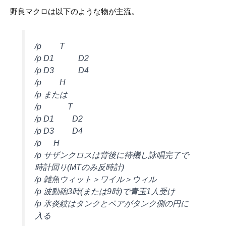
野良マクロは以下のような物が主流。
/p T
/p D1 D2
/p D3 D4
/p H
/p または
/p T
/p D1 D2
/p D3 D4
/p H
/p サザンクロスは背後に待機し詠唱完了で
時計回り(MTのみ反時計)
/p 雑魚ウィット＞ワイル＞ウィル
/p 波動砲3時(または9時)で青玉1人受け
/p 氷炎紋はタンクとペアがタンク側の円に
入る