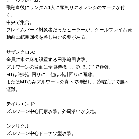
クールフレイム:
飛翔直後にランダム1人に頭割りのオレンジのマークが付
く。
中央で集合。
フレイムバード対象者だったヒーラーが、クールフレイム発
動前に範囲回復を差し挟む必要がある。
サザンクロス:
全員に氷の床を設置する円形範囲攻撃。
ズルワーンの背面に全員待機し、詠唱完了で避難。
MTは逆時計回りに、他は時計回りに避難。
またはMTのみズルワーンの真下で待機し、詠唱完了で脇へ
避難。
テイルエンド:
ズルワーン中心円形攻撃。外周沿いが安地。
シクリクル:
ズルワーン中心ドーナツ型攻撃。