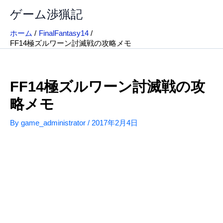
内
ゲーム渉猟記
容
を
ホーム
FinalFantasy14
ス
FF14極ズルワーン討滅戦の攻略メモ
キ
ッ
プ
FF14極ズルワーン討滅戦の攻
略メモ
By
game_administrator
/
2017年2月4日