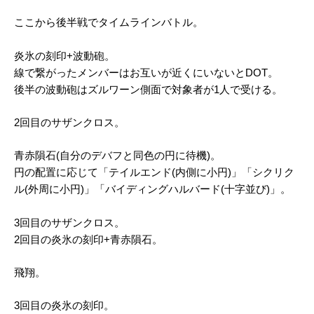
ここから後半戦でタイムラインバトル。
炎氷の刻印+波動砲。
線で繋がったメンバーはお互いが近くにいないとDOT。
後半の波動砲はズルワーン側面で対象者が1人で受ける。
2回目のサザンクロス。
青赤隕石(自分のデバフと同色の円に待機)。
円の配置に応じて「テイルエンド(内側に小円)」「シクリク
ル(外周に小円)」「バイディングハルバード(十字並び)」。
3回目のサザンクロス。
2回目の炎氷の刻印+青赤隕石。
飛翔。
3回目の炎氷の刻印。