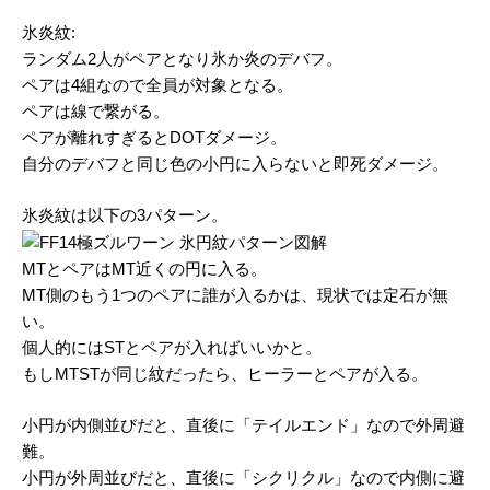
氷炎紋:
ランダム2人がペアとなり氷か炎のデバフ。
ペアは4組なので全員が対象となる。
ペアは線で繋がる。
ペアが離れすぎるとDOTダメージ。
自分のデバフと同じ色の小円に入らないと即死ダメージ。
氷炎紋は以下の3パターン。
MTとペアはMT近くの円に入る。
MT側のもう1つのペアに誰が入るかは、現状では定石が無
い。
個人的にはSTとペアが入ればいいかと。
もしMTSTが同じ紋だったら、ヒーラーとペアが入る。
小円が内側並びだと、直後に「テイルエンド」なので外周避
難。
小円が外周並びだと、直後に「シクリクル」なので内側に避