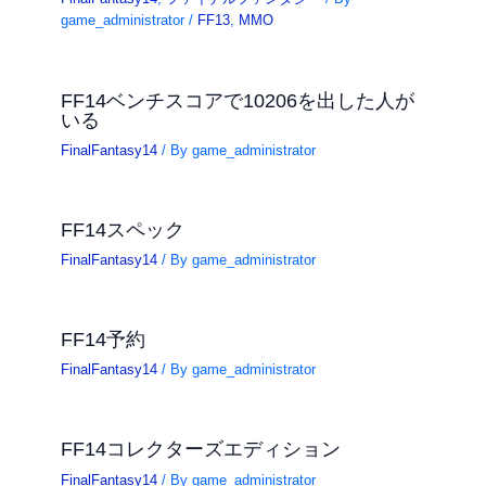
game_administrator
/
FF13
,
MMO
FF14ベンチスコアで10206を出した人が
いる
FinalFantasy14
/ By
game_administrator
FF14スペック
FinalFantasy14
/ By
game_administrator
FF14予約
FinalFantasy14
/ By
game_administrator
FF14コレクターズエディション
FinalFantasy14
/ By
game_administrator