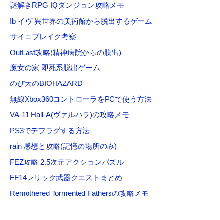
謎解きRPG IQダンジョン攻略メモ
Ib イヴ 異世界の美術館から脱出するゲーム
サイコブレイク考察
OutLast攻略(精神病院からの脱出)
魔女の家 即死系脱出ゲーム
のび太のBIOHAZARD
無線Xbox360コントローラをPCで使う方法
VA-11 Hall-A(ヴァルハラ)の攻略メモ
PS3でデフラグする方法
rain 感想と攻略(記憶の場所のみ)
FEZ攻略 2.5次元アクションパズル
FF14レリック武器クエストまとめ
Remothered Tormented Fathersの攻略メモ