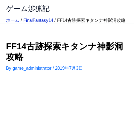
内
ゲーム渉猟記
容
を
ホーム
FinalFantasy14
FF14古跡探索キタンナ神影洞攻略
ス
キ
ッ
FF14古跡探索キタンナ神影洞
プ
攻略
By
game_administrator
/
2019年7月3日