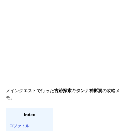
メインクエストで行った
古跡探索キタンナ神影洞
の攻略メ
モ。
Index
ロツァトル