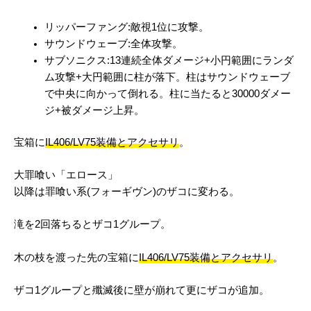
リッパーファング:敵視1位に攻撃。
サウンドウェーブ:全体攻撃。
サブソニクス:13連続全体ダメージ+小円範囲にランダ
ム攻撃+大円範囲に柱が落下。柱はサウンドウェーブ
で中央に向かって倒れる。柱に当たると30000ダメー
ジ+被ダメージ上昇。
宝箱に
IL406/LV75装備とアクセサリ
。
大罪喰い「エロース」
以降は罪喰い系(フォーギヴン)のザコに変わる。
滝を2回落ちるとザコ1グループ。
木の枝を渡った先の宝箱に
IL406/LV75装備とアクセサリ
。
ザコ1グループと殲滅後に壁が崩れて更にザコが追加。