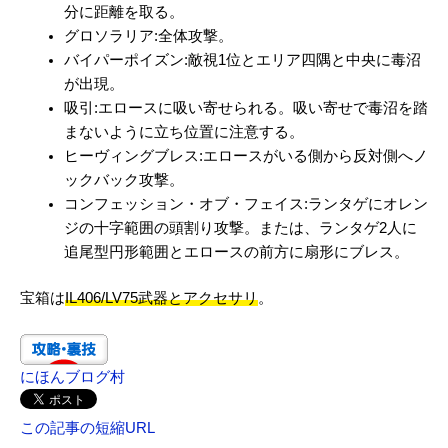
分に距離を取る。
グロソラリア:全体攻撃。
バイパーポイズン:敵視1位とエリア四隅と中央に毒沼
が出現。
吸引:エロースに吸い寄せられる。吸い寄せで毒沼を踏
まないように立ち位置に注意する。
ヒーヴィングブレス:エロースがいる側から反対側へノ
ックバック攻撃。
コンフェッション・オブ・フェイス:ランタゲにオレン
ジの十字範囲の頭割り攻撃。または、ランタゲ2人に
追尾型円形範囲とエロースの前方に扇形にブレス。
宝箱は
IL406/LV75武器とアクセサリ
。
にほんブログ村
この記事の短縮URL