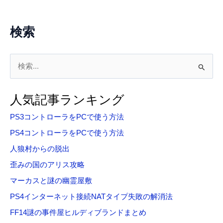
検索
検
索
対
人気記事ランキング
象
PS3コントローラをPCで使う方法
:
PS4コントローラをPCで使う方法
人狼村からの脱出
歪みの国のアリス攻略
マーカスと謎の幽霊屋敷
PS4インターネット接続NATタイプ失敗の解消法
FF14謎の事件屋ヒルディブランドまとめ