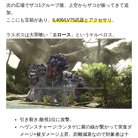
次の広場でザコ1グループ後、上空からザコが振ってきて追
加。
ここにも宝箱があり、
IL406/LV75武器とアクセサリ
。
ラスボスは大罪喰い「
エロース
」というケルベロス。
引き裂き:敵視1位に攻撃。
ヘヴンスチャージ:ランタゲに紫の線が繋がって突進ダ
メージ+被ダメージ上昇。距離減衰なので対象者は十