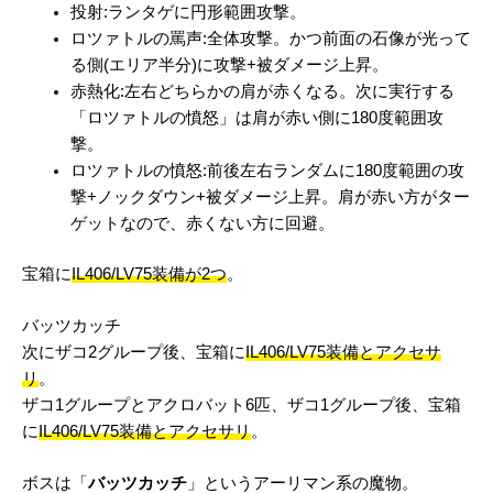
投射:ランタゲに円形範囲攻撃。
ロツァトルの罵声:全体攻撃。かつ前面の石像が光って
る側(エリア半分)に攻撃+被ダメージ上昇。
赤熱化:左右どちらかの肩が赤くなる。次に実行する
「ロツァトルの憤怒」は肩が赤い側に180度範囲攻
撃。
ロツァトルの憤怒:前後左右ランダムに180度範囲の攻
撃+ノックダウン+被ダメージ上昇。肩が赤い方がター
ゲットなので、赤くない方に回避。
宝箱に
IL406/LV75装備が2つ
。
バッツカッチ
次にザコ2グループ後、宝箱に
IL406/LV75装備とアクセサ
リ
。
ザコ1グループとアクロバット6匹、ザコ1グループ後、宝箱
に
IL406/LV75装備とアクセサリ
。
ボスは「
バッツカッチ
」というアーリマン系の魔物。