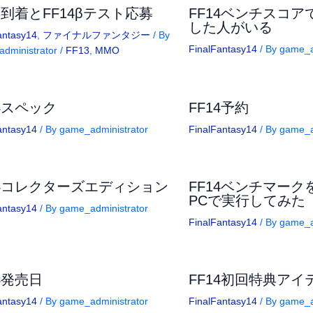
13到着とFF14βテスト応募
FF14ベンチスコアで
した人がいる
antasy14
,
ファイナルファンタジー
/ By
FinalFantasy14
/ By
game_a
dministrator
/
FF13
,
MMO
14スペック
FF14予約
antasy14
/ By
game_administrator
FinalFantasy14
/ By
game_a
14コレクターズエディション
FF14ベンチマー
PCで実行してみた
antasy14
/ By
game_administrator
FinalFantasy14
/ By
game_a
14発売日
FF14初回特典アイ
antasy14
/ By
game_administrator
FinalFantasy14
/ By
game_a