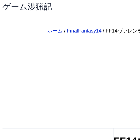
ゲーム渉猟記
内
容
を
ス
ホーム
FinalFantasy14
FF14ヴァレン
キ
ッ
プ