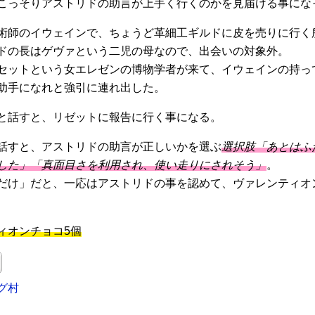
こっそりアストリドの助言が上手く行くのかを見届ける事にな
術師のイウェインで、ちょうど革細工ギルドに皮を売りに行く
ドの長はゲヴァという二児の母なので、出会いの対象外。
セットという女エレゼンの博物学者が来て、イウェインの持っ
助手になれと強引に連れ出した。
と話すと、リゼットに報告に行く事になる。
話すと、アストリドの助言が正しいかを選ぶ
選択肢「あとはふ
した」「真面目さを利用され、使い走りにされそう」
。
だけ」だと、一応はアストリドの事を認めて、ヴァレンティオ
ィオンチョコ5個
グ村