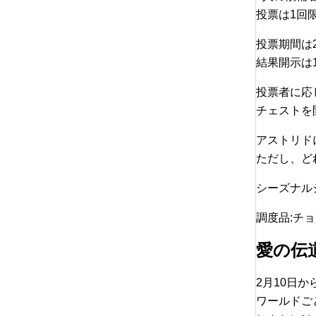
投票は1回
投票期間は2
結果開示は1
投票者に応
チェストを
アストリド
ただし、ど
シーズナル
調度品:チ
愛の伝
2月10日
ワールドご