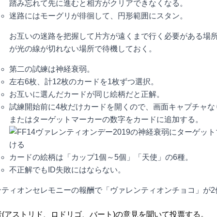
踏み忘れて先に進むと相方がクリアできなくなる。
迷路にはモーグリが徘徊して、円形範囲にスタン。
お互いの迷路を把握して片方が遠くまで行く必要がある場
が光の線が切れない場所で待機しておく。
第二の試練は神経衰弱。
左右6枚、計12枚のカードを1枚ずつ選択。
お互いに選んだカードが同じ絵柄だと正解。
試練開始前に4枚だけカードを開くので、画面キャプチャな
またはターゲットマーカーの数字をカードに追加する。
カードの絵柄は「カップ1個～5個」「天使」の6種。
不正解でもID失敗にはならない。
ンティオンセレモニーの報酬で「ヴァレンティオンチョコ」が2
者(アストリド、ロドリゴ、バート)の意見を聞いて投票する。