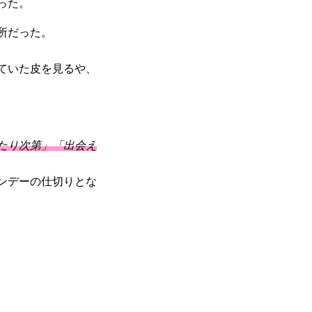
った。
所だった。
ていた皮を見るや、
たり次第」「出会え
ンデーの仕切りとな