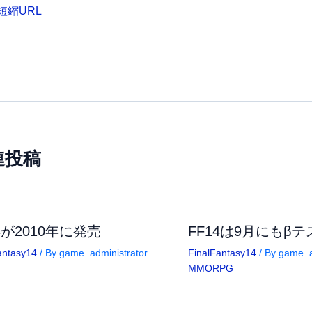
短縮URL
連投稿
4が2010年に発売
FF14は9月にもβ
antasy14
/ By
game_administrator
FinalFantasy14
/ By
game_a
MMORPG