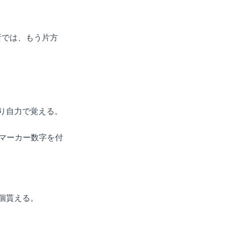
所では、もう片方
り自力で覚える。
個貰える。