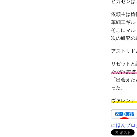
ヒカセンは
依頼主は槍
革細工ギル
そこにマル
次の研究の
アストリド
リゼットと
ただけ前進
「出会えた
った。
ヴァレンテ
にほんブロ