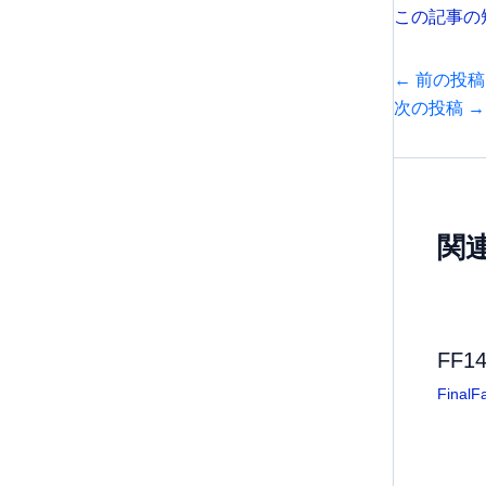
この記事の
←
前の投稿
次の投稿
→
関
FF1
FinalF