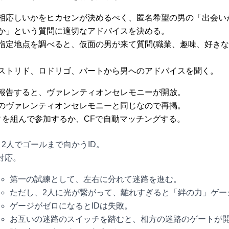
相応しいかをヒカセンが決めるべく、匿名希望の男の「出会い
か」という質問に適切なアドバイスを決める。
指定地点を調べると、仮面の男が来て質問(職業、趣味、好きな
ストリド、ロドリゴ、バートから男へのアドバイスを聞く。
報告すると、ヴァレンティオンセレモニーが開放。
のヴァレンティオンセレモニーと同じなので再掲。
ィを組んで参加するか、CFで自動マッチングする。
2人でゴールまで向かうID。
対応。
第一の試練として、左右に分れて迷路を進む。
ただし、2人に光が繋がって、離れすぎると「絆の力」ゲー
ゲージがゼロになるとIDは失敗。
お互いの迷路のスイッチを踏むと、相方の迷路のゲートが