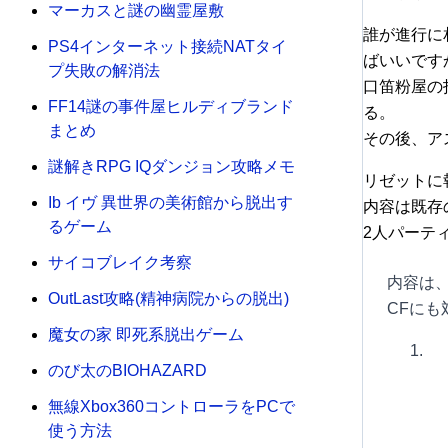
マーカスと謎の幽霊屋敷
誰が進行に
PS4インターネット接続NATタイ
ばいいです
プ失敗の解消法
口笛粉屋の
FF14謎の事件屋ヒルディブランド
る。
まとめ
その後、ア
謎解きRPG IQダンジョン攻略メモ
リゼットに
Ib イヴ 異世界の美術館から脱出す
内容は既存
るゲーム
2人パーテ
サイコブレイク考察
内容は、
OutLast攻略(精神病院からの脱出)
CFにも
魔女の家 即死系脱出ゲーム
のび太のBIOHAZARD
無線Xbox360コントローラをPCで
使う方法