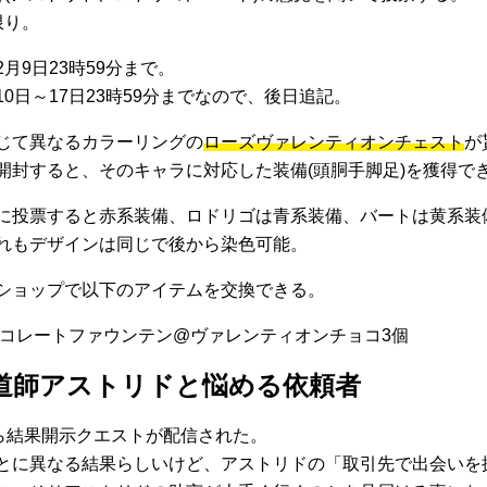
限り。
月9日23時59分まで。
0日～17日23時59分までなので、後日追記。
じて異なるカラーリングの
ローズヴァレンティオンチェスト
が
開封すると、そのキャラに対応した装備(頭胴手脚足)を獲得で
に投票すると赤系装備、ロドリゴは青系装備、バートは黄系装
れもデザインは同じで後から染色可能。
ショップで以下のアイテムを交換できる。
ョコレートファウンテン@ヴァレンティオンチョコ3個
道師アストリドと悩める依頼者
から結果開示クエストが配信された。
とに異なる結果らしいけど、アストリドの「取引先で出会いを