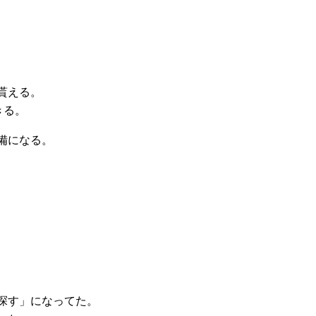
貰える。
きる。
備になる。
探す」になってた。