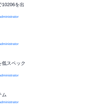
10206を出
dministrator
dministrator
クを低スペック
dministrator
テム
dministrator