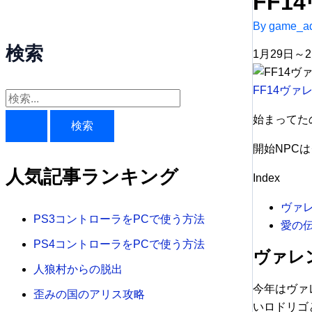
FF1
By
game_ad
検索
1月29日～
FF14ヴァ
検
始まってた
索
対
開始NPC
象
人気記事ランキング
Index
:
ヴァ
PS3コントローラをPCで使う方法
愛の
PS4コントローラをPCで使う方法
ヴァレ
人狼村からの脱出
今年はヴァ
歪みの国のアリス攻略
いロドリゴ