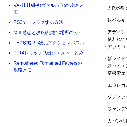
VA-11 Hall-A(ヴァルハラ)の攻略メ
・吉Pが着
モ
・レベルキ
PS3でデフラグする方法
・アディシ
rain 感想と攻略(記憶の場所のみ)
・使われて
FEZ攻略 2.5次元アクションパズル
・アラミゴ
FF14レリック武器クエストまとめ
・新レイド
Remothered Tormented Fathersの
・新ハイエ
攻略メモ
・新探索エ
・エウレカ
・ゾディア
・ファンデ
・カバンの