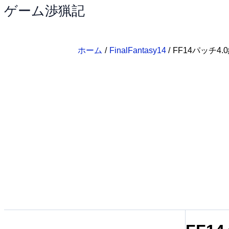
ゲーム渉猟記
内
容
を
ス
ホーム
FinalFantasy14
FF14パッチ4.
キ
ッ
プ