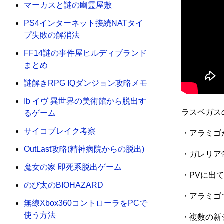
マーカスと謎の幽霊屋敷
PS4インターネット接続NATタイ
プ失敗の解消法
FF14謎の事件屋ヒルディブランド
まとめ
謎解きRPG IQダンジョン攻略メモ
Ib イヴ 異世界の美術館から脱出す
ラスベガス
るゲーム
サイコブレイク考察
・アラミゴ
OutLast攻略(精神病院からの脱出)
・ガレリア
魔女の家 即死系脱出ゲーム
・PVに出て
のび太のBIOHAZARD
・アラミゴ
無線Xbox360コントローラをPCで
使う方法
・複数の新