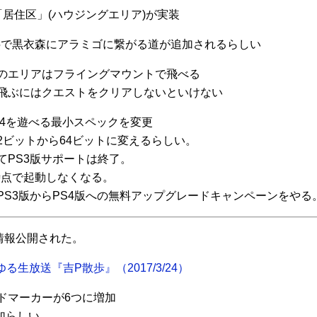
「居住区」(ハウジングエリア)が実装
.5で黒衣森にアラミゴに繋がる道が追加されるらしい
のエリアはフライングマウントで飛べる
飛ぶにはクエストをクリアしないといけない
F14を遊べる最小スペックを変更
32ビットから64ビットに変えるらしい。
てPS3版サポートは終了。
0時点で起動しなくなる。
PS3版からPS4版への無料アップグレードキャンペーンをやる
情報公開された。
ゆる生放送『吉P散歩』（2017/3/24）
ドマーカーが6つに増加
追加らしい。