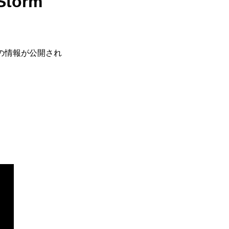
torm
d)」の情報が公開され