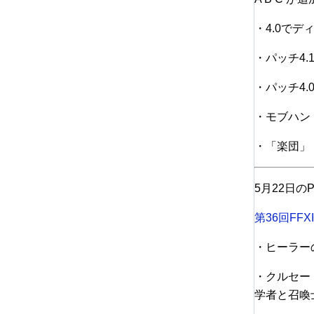
・4.0で
・パッチ4
・パッチ4
・モブハン
・「楽団」
5月22日の
第36回FF
・ヒーラー
・クルセー
学者と召喚