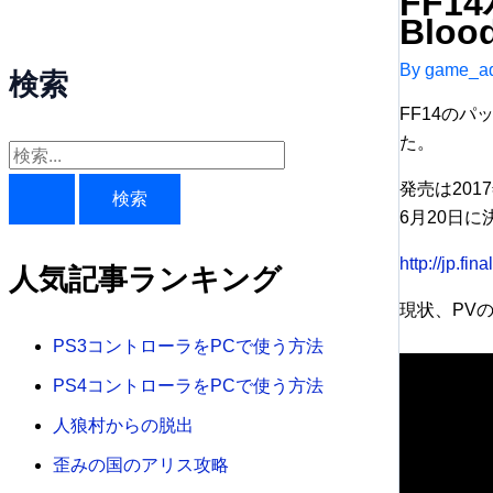
FF1
Blo
By
game_ad
検索
FF14のパ
た。
検
発売は201
索
6月20日に
対
象
http://jp.fi
人気記事ランキング
:
現状、PV
PS3コントローラをPCで使う方法
PS4コントローラをPCで使う方法
人狼村からの脱出
歪みの国のアリス攻略