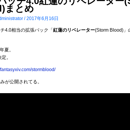
4パッチ4.0紅蓮のリベレーター(S
od)まとめ
ministrator
/
2017年6月16日
ッチ4.0相当の拡張パック「
紅蓮のリベレーター
(Storm Bloo
7年夏。
決定。
nalfantasyxiv.com/stormblood/
のみが公開されてる。