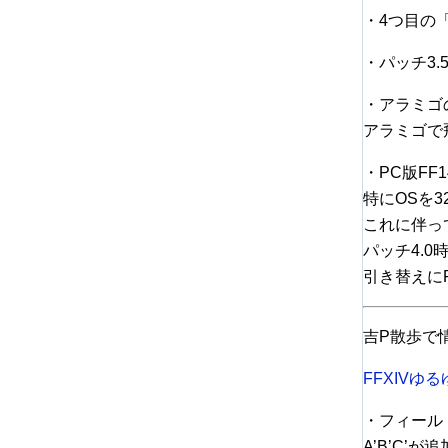
・4つ目の
・パッチ3
・アラミゴ
アラミゴで
・PC版F
特にOSを
これに伴っ
パッチ4.
引き替えに
吉P散歩で
FFXIVゆる
・フィール
A’B’C’が