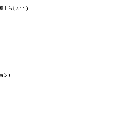
導士らしい？)
ョン)