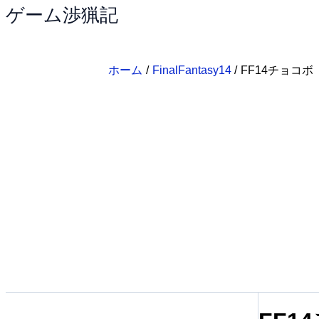
ゲーム渉猟記
内
容
を
ス
ホーム
FinalFantasy14
FF14チョコボ
キ
ッ
プ