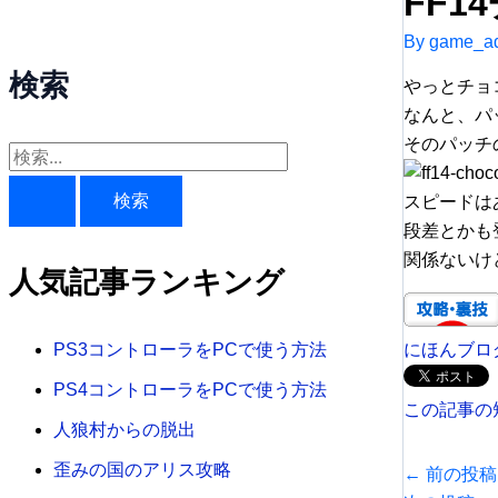
FF1
By
game_ad
検索
やっとチョ
なんと、パ
そのパッチの
検
索
スピードは
対
段差とかも
関係ないけ
象
人気記事ランキング
:
にほんブロ
PS3コントローラをPCで使う方法
PS4コントローラをPCで使う方法
この記事の
人狼村からの脱出
歪みの国のアリス攻略
←
前の投稿