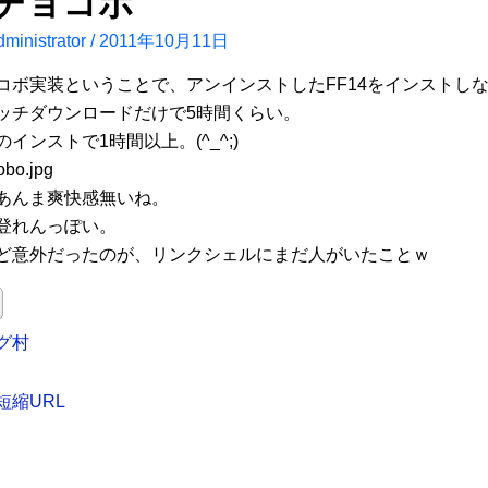
4チョコボ
ministrator
/
2011年10月11日
コボ実装ということで、アンインストしたFF14をインストし
ッチダウンロードだけで5時間くらい。
インストで1時間以上。(^_^;)
あんま爽快感無いね。
登れんっぽい。
ど意外だったのが、リンクシェルにまだ人がいたことｗ
グ村
短縮URL