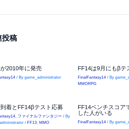
連投稿
4が2010年に発売
FF14は9月にもβ
antasy14
/ By
game_administrator
FinalFantasy14
/ By
game_a
MMORPG
13到着とFF14βテスト応募
FF14ベンチスコアで
した人がいる
antasy14
,
ファイナルファンタジー
/ By
FinalFantasy14
/ By
game_a
dministrator
/
FF13
,
MMO