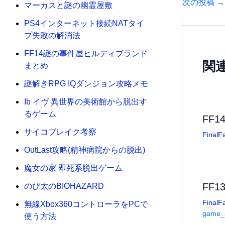
次の投稿
→
マーカスと謎の幽霊屋敷
PS4インターネット接続NATタイ
プ失敗の解消法
FF14謎の事件屋ヒルディブランド
関
まとめ
謎解きRPG IQダンジョン攻略メモ
Ib イヴ 異世界の美術館から脱出す
るゲーム
FF1
サイコブレイク考察
FinalF
OutLast攻略(精神病院からの脱出)
魔女の家 即死系脱出ゲーム
FF
のび太のBIOHAZARD
FinalF
無線Xbox360コントローラをPCで
game_a
使う方法