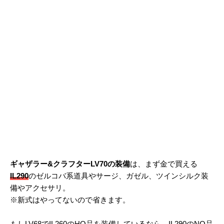
ギャザラー&クラフターLV70の装備
は、まず金で買える
IL290
のゼルコバ系道具やサージ、ガゼル、ツインシルク装
備やアクセサリ。
※新式はやってないので省きます。
もしLV68でIL260のHQ品を装備しているなら、IL290のNQ品