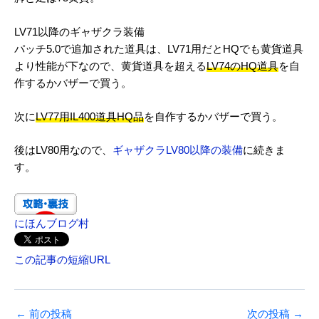
LV71以降のギャザクラ装備
パッチ5.0で追加された道具は、LV71用だとHQでも黄貨道具
より性能が下なので、黄貨道具を超える
LV74のHQ道具
を自
作するかバザーで買う。
次に
LV77用IL400道具HQ品
を自作するかバザーで買う。
後はLV80用なので、
ギャザクラLV80以降の装備
に続きま
す。
にほんブログ村
この記事の短縮URL
←
前の投稿
次の投稿
→