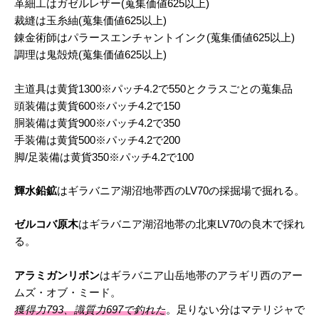
革細工はガゼルレザー(蒐集価値625以上)
裁縫は玉糸紬(蒐集価値625以上)
錬金術師はパラースエンチャントインク(蒐集価値625以上)
調理は鬼殻焼(蒐集価値625以上)
主道具は黄貨1300※パッチ4.2で550とクラスごとの蒐集品
頭装備は黄貨600※パッチ4.2で150
胴装備は黄貨900※パッチ4.2で350
手装備は黄貨500※パッチ4.2で200
脚/足装備は黄貨350※パッチ4.2で100
輝水鉛鉱
はギラバニア湖沼地帯西のLV70の採掘場で掘れる。
ゼルコバ原木
はギラバニア湖沼地帯の北東LV70の良木で採れ
る。
アラミガンリボン
はギラバニア山岳地帯のアラギリ西のアー
ムズ・オブ・ミード。
獲得力793、識質力697で釣れた
。足りない分はマテリジャで