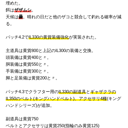
埋めた。
餌は
ザザムシ
。
天候は
曇
。晴れの日だと他のザコと競合して釣れる確率が減
る。
パッチ4.2で
IL330の黄貨装備強化
が実装された。
主道具は黄貨800と上記のIL300の装備と交換。
頭装備は黄貨400と〃。
胴装備は黄貨550と〃。
手装備は黄貨300と〃。
脚と足装備は黄貨200と〃。
パッチ4.3でクラフター用の
IL330の副道具
と
ギャザクラの
IL350のベルト(キングハンドベルト)、アクセサリ4種
(キング
ハンドシリーズ)が追加。
副道具は黄貨750
ベルトとアクセサリは黄貨250(指輪のみ黄貨125)