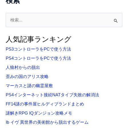
検索
検
索
対
人気記事ランキング
象
PS3コントローラをPCで使う方法
:
PS4コントローラをPCで使う方法
人狼村からの脱出
歪みの国のアリス攻略
マーカスと謎の幽霊屋敷
PS4インターネット接続NATタイプ失敗の解消法
FF14謎の事件屋ヒルディブランドまとめ
謎解きRPG IQダンジョン攻略メモ
Ib イヴ 異世界の美術館から脱出するゲーム