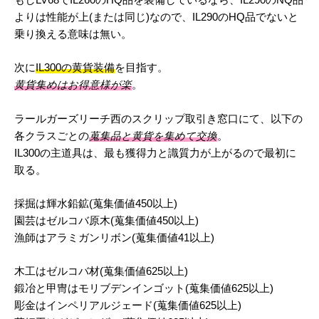
よりは性能が上(または同じ)なので、IL290のHQ品でないと
乗り換える意味は無い。
次に
IL300の黄貨装備
を目指す。
黄貨集めはお得意様が楽
。
ラールガーズリーチ西のスクリップ取引き窓口にて、以下の
各クラスごとの
蒐集品と黄貨を集めて交換
。
IL300の主道具は、最も獲得力と識質力が上がるので最初に
取る。
採掘は輝水鉛鉱(蒐集価値450以上)
園芸はゼルコバ原木(蒐集価値450以上)
漁師はアラミガンリボン(蒐集価値41以上)
木工はゼルコバ材(蒐集価値625以上)
鍛冶と甲冑はモリブデンインゴット(蒐集価値625以上)
彫金はインペリアルジェード(蒐集価値625以上)