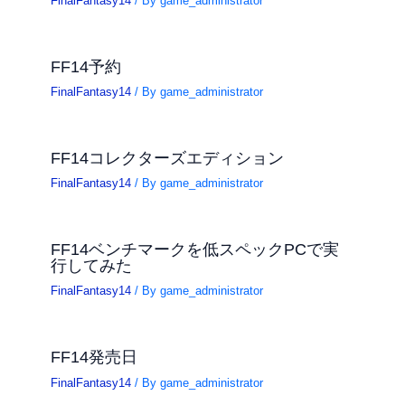
FinalFantasy14
/ By
game_administrator
FF14予約
FinalFantasy14
/ By
game_administrator
FF14コレクターズエディション
FinalFantasy14
/ By
game_administrator
FF14ベンチマークを低スペックPCで実
行してみた
FinalFantasy14
/ By
game_administrator
FF14発売日
FinalFantasy14
/ By
game_administrator