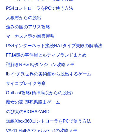
PS4コントローラをPCで使う方法
人狼村からの脱出
歪みの国のアリス攻略
マーカスと謎の幽霊屋敷
PS4インターネット接続NATタイプ失敗の解消法
FF14謎の事件屋ヒルディブランドまとめ
謎解きRPG IQダンジョン攻略メモ
Ib イヴ 異世界の美術館から脱出するゲーム
サイコブレイク考察
OutLast攻略(精神病院からの脱出)
魔女の家 即死系脱出ゲーム
のび太のBIOHAZARD
無線Xbox360コントローラをPCで使う方法
VA-11 Hall-A(ヴァルハラ)の攻略メモ