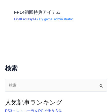
FF14初回特典アイテム
FinalFantasy14
/ By
game_administrator
検索
検
索
対
人気記事ランキング
象
PS3コントローラをPCで使う方法
: