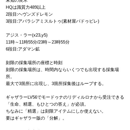
未知の良木
HQは識質力489以上
2段目:ヘヴンズドレモン
3段目:アバラシアミスルトゥ(素材屋パドゥビレ)
アジス・ラー(x23,y5)
11時～11時55分/23時～23時55分
6段目:アダマン鉱
刻限の採集場所の座標と時刻
刻限の採集場所は、時間内ならいくつでも出現する採集場
所。
最大で3箇所に出現し、3箇所採集後はループする。
ギャザラーLV56でモードゥナのリディルロナから受注できる
「生命、精選、もひとつの答え」が必須。
ちなみに「精選」は刻限アイテムにしか使えない。
要はギャザラー版の「分解」。