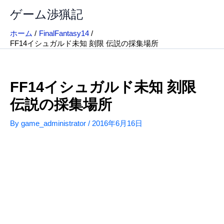
内
ゲーム渉猟記
容
を
ホーム
FinalFantasy14
ス
FF14イシュガルド未知 刻限 伝説の採集場所
キ
ッ
プ
FF14イシュガルド未知 刻限
伝説の採集場所
By
game_administrator
/
2016年6月16日