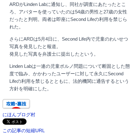
ARDがLinden Labに通知し、同社が調査にあたったとこ
ろ、アバターを使っていたのは54歳の男性と27歳の女性
だったと判明。両者は即座にSecond Lifeの利用を禁じら
れた。
さらにARDは5月4日に、Second Life内で児童のわいせつ
写真を発見したと報道。
発見した写真を弁護士に提出したという。
Linden Labは一連の児童ポルノ問題について断固とした態
度で臨み、かかわったユーザーに対して永久にSecond
Lifeの利用を禁じるとともに、法的機関に通告するという
方針を明確にした。
にほんブログ村
この記事の短縮URL