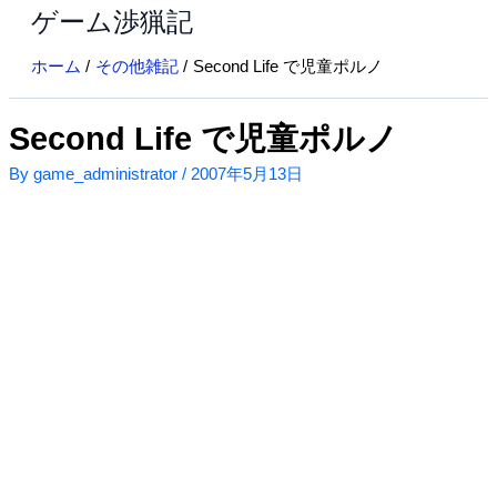
ゲーム渉猟記
内
容
ホーム
その他雑記
Second Life で児童ポルノ
を
ス
キ
Second Life で児童ポルノ
ッ
By
game_administrator
/
2007年5月13日
プ