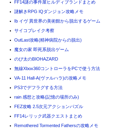
FF14謎の事件屋ヒルディブランドまとめ
謎解きRPG IQダンジョン攻略メモ
Ib イヴ 異世界の美術館から脱出するゲーム
サイコブレイク考察
OutLast攻略(精神病院からの脱出)
魔女の家 即死系脱出ゲーム
のび太のBIOHAZARD
無線Xbox360コントローラをPCで使う方法
VA-11 Hall-A(ヴァルハラ)の攻略メモ
PS3でデフラグする方法
rain 感想と攻略(記憶の場所のみ)
FEZ攻略 2.5次元アクションパズル
FF14レリック武器クエストまとめ
Remothered Tormented Fathersの攻略メモ