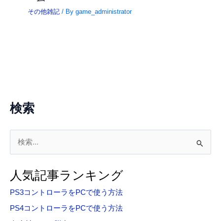
その他雑記
/ By
game_administrator
検索
検
索
対
人気記事ランキング
象
PS3コントローラをPCで使う方法
:
PS4コントローラをPCで使う方法