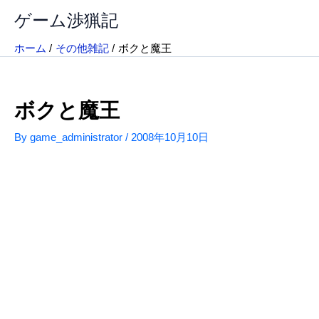
内
ゲーム渉猟記
容
を
ホーム
その他雑記
ボクと魔王
ス
キ
ッ
ボクと魔王
プ
By
game_administrator
/
2008年10月10日