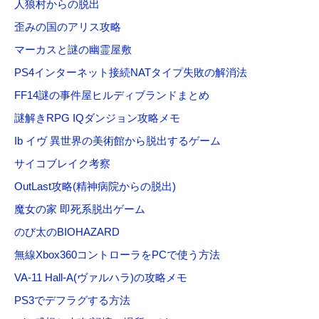
人狼村からの脱出
歪みの国のアリス攻略
マーカスと謎の幽霊屋敷
PS4インターネット接続NATタイプ失敗の解消法
FF14謎の事件屋ヒルディブランドまとめ
謎解きRPG IQダンジョン攻略メモ
Ib イヴ 異世界の美術館から脱出するゲーム
サイコブレイク考察
OutLast攻略(精神病院からの脱出)
魔女の家 即死系脱出ゲーム
のび太のBIOHAZARD
無線Xbox360コントローラをPCで使う方法
VA-11 Hall-A(ヴァルハラ)の攻略メモ
PS3でデフラグする方法