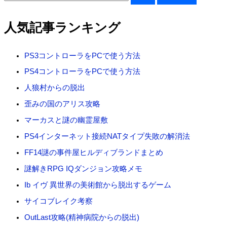
索
対
人気記事ランキング
象
:
PS3コントローラをPCで使う方法
PS4コントローラをPCで使う方法
人狼村からの脱出
歪みの国のアリス攻略
マーカスと謎の幽霊屋敷
PS4インターネット接続NATタイプ失敗の解消法
FF14謎の事件屋ヒルディブランドまとめ
謎解きRPG IQダンジョン攻略メモ
Ib イヴ 異世界の美術館から脱出するゲーム
サイコブレイク考察
OutLast攻略(精神病院からの脱出)