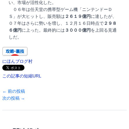
い、市場が活性化した。
０６年は任天堂の携帯型ゲーム機「ニンテンドーＤ
Ｓ」が大ヒットし、販売額は
２６１９億円
に達したが、
０７年はさらに勢いを増し、１２月１６日時点で
２９８
６億円
に上った。最終的には
３０００億円
を上回る見通
しだ。
にほんブログ村
この記事の短縮URL
←
前の投稿
次の投稿
→