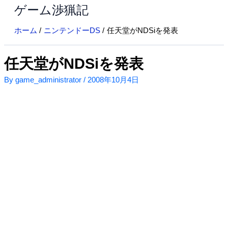
ゲーム渉猟記
内
容
ホーム
ニンテンドーDS
任天堂がNDSiを発表
を
ス
キ
任天堂がNDSiを発表
ッ
By
game_administrator
/
2008年10月4日
プ