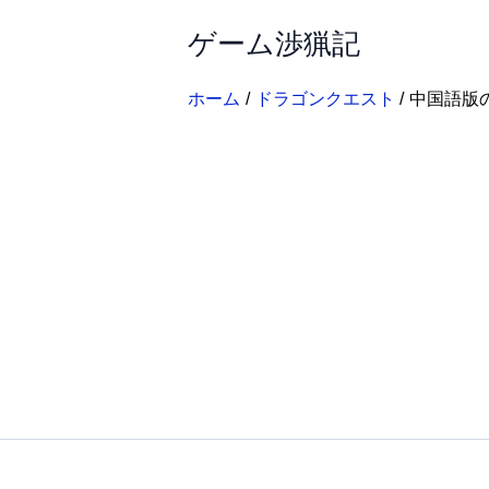
内
ゲーム渉猟記
容
を
ス
ホーム
ドラゴンクエスト
中国語版
キ
ッ
プ