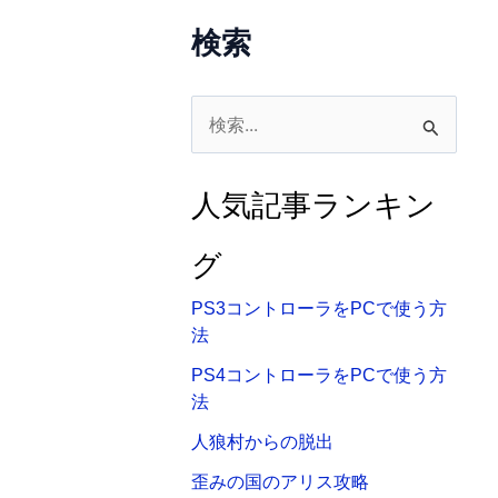
検索
検
索
対
人気記事ランキン
象
:
グ
PS3コントローラをPCで使う方
法
PS4コントローラをPCで使う方
法
人狼村からの脱出
歪みの国のアリス攻略